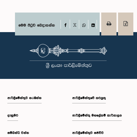
Facebook
මෙම පිටුව බෙදාගන්න
X
WhatsApp
LinkedIn
පාර්ලි‌මේන්තුව නරඹන්න
පාර්ලිමේන්තුවේ කටයුතු
දැනුමට
පාර්ලිමේන්තු මහලේකම් කාර්යාලය
සම්බන්ධ වන්න
පාර්ලිමේන්තුව සජීවීව