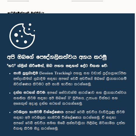
පාර්ලි‌මේන්තුවේ මන්ත්‍රීවරු
මුල් පිටුව
පාර්ලිමේන්තු ජංගම යෙදුම
අපි ඔබගේ පෞද්ගලිකත්වය අගය කරමු
"හරි" ක්ලික් කිරීමෙන්, ඔබ පහත සඳහන් දේට එකඟ වේ:
සැසි ලුහුබැඳීම (Session Tracking):
පහසු සහ වඩාත් පුද්ගලාරෝපිත
අත්දැකීමක් ලබාදීම සඳහා අපගේ වෙබ් අඩවියේ ඔබගේ ක්‍රියාකාරකම්
නිරීක්ෂණය කිරීමට අපි සැසි භාවිතා කරන්නෙමු.
අප හා සම්බන්ධ වී සිටින්න :
දත්ත සටහන් කිරීම:
අපගේ සේවාවන්හි ආරක්ෂාව සහ ක්‍රියාකාරීත්වය
සහතික කිරීම සඳහා අපි ඔබගේ IP ලිපිනය, උපාංග විස්තර සහ
අනෙකුත් අදාළ දත්ත සටහන් කරගන්නෙමු.
සම්මාන
පරිශීලක හැසිරීම් විශ්ලේෂණය:
අපගේ වෙබ් අඩවිය වැඩිදියුණු කිරීම
සඳහා අපි පරිශීලක හැසිරීම විශ්ලේෂණය කරන්නෙමු. ඒ සඳහා
අපගේ වෙබ් අඩවිය සමඟ ඔබේ අන්තර්ක්‍රියා පිළිබඳ නිර්නාමික දත්ත
පෞද්ගලිකත්ව ප්‍රතිපත්තිය
එකතු කිරීම සිදු කරන්නෙමු.