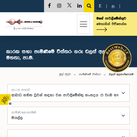
E
|
த
|
මගේ පාර්ලිමේන්තුව
මෙතැනින් පිවිසෙන්න
කාරක සභා පැමිණීමේ විස්තර: ගරු ඩලස් අලහප්පෙරුම
මහතා, පා.ම.
මුල් පිටුව
පැමිණීමේ විස්තර
ඩලස් අලහප්පෙරුම
කාරක සභාව
02
පැමිණි/නොපැමිණි