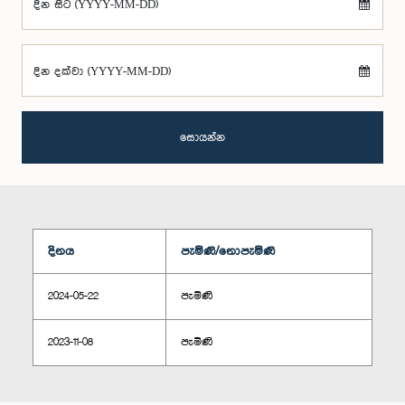
දින සිට (YYYY-MM-DD)
දින දක්වා (YYYY-MM-DD)
සොයන්න
දිනය
පැමිණි/නොපැමිණි
2024-05-22
පැමිණි
2023-11-08
පැමිණි