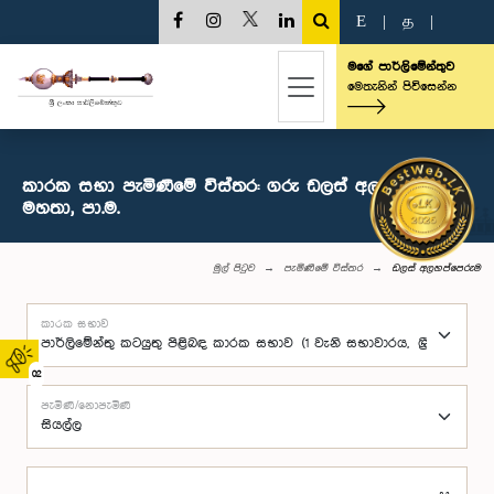
E
|
த
|
මගේ පාර්ලිමේන්තුව
මෙතැනින් පිවිසෙන්න
කාරක සභා පැමිණීමේ විස්තර: ගරු ඩලස් අලහප්පෙරුම
මහතා, පා.ම.
මුල් පිටුව
පැමිණීමේ විස්තර
ඩලස් අලහප්පෙරුම
කාරක සභාව
02
පැමිණි/නොපැමිණි