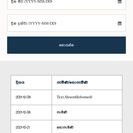
දින සිට (YYYY-MM-DD)
දින දක්වා (YYYY-MM-DD)
සොයන්න
දිනය
පැමිණි/නොපැමිණි
2021-12-09
Text.Absent(Informed)
2021-12-06
පැමිණි
2021-10-21
නොපැමිණි