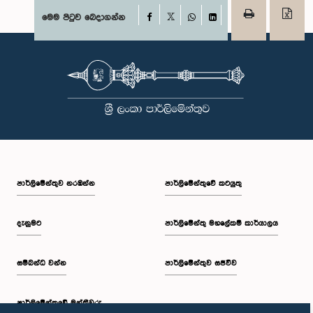
Facebook
මෙම පිටුව බෙදාගන්න
X
WhatsApp
LinkedIn
පාර්ලි‌මේන්තුව නරඹන්න
පාර්ලිමේන්තුවේ කටයුතු
දැනුමට
පාර්ලිමේන්තු මහලේකම් කාර්යාලය
සම්බන්ධ වන්න
පාර්ලිමේන්තුව සජීවීව
පාර්ලි‌මේන්තුවේ මන්ත්‍රීවරු