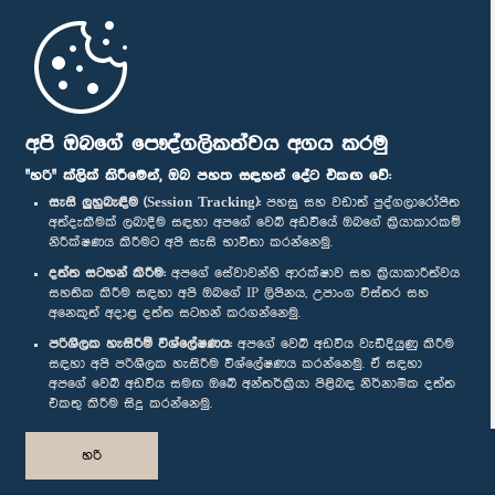
මුල් පිටුව
පාර්ලිමේන්තු ජංගම යෙදුම
අපි ඔබගේ පෞද්ගලිකත්වය අගය කරමු
"හරි" ක්ලික් කිරීමෙන්, ඔබ පහත සඳහන් දේට එකඟ වේ:
සැසි ලුහුබැඳීම (Session Tracking):
පහසු සහ වඩාත් පුද්ගලාරෝපිත
අත්දැකීමක් ලබාදීම සඳහා අපගේ වෙබ් අඩවියේ ඔබගේ ක්‍රියාකාරකම්
නිරීක්ෂණය කිරීමට අපි සැසි භාවිතා කරන්නෙමු.
අප හා සම්බන්ධ වී සිටින්න :
දත්ත සටහන් කිරීම:
අපගේ සේවාවන්හි ආරක්ෂාව සහ ක්‍රියාකාරීත්වය
සහතික කිරීම සඳහා අපි ඔබගේ IP ලිපිනය, උපාංග විස්තර සහ
අනෙකුත් අදාළ දත්ත සටහන් කරගන්නෙමු.
සම්මාන
පරිශීලක හැසිරීම් විශ්ලේෂණය:
අපගේ වෙබ් අඩවිය වැඩිදියුණු කිරීම
සඳහා අපි පරිශීලක හැසිරීම විශ්ලේෂණය කරන්නෙමු. ඒ සඳහා
අපගේ වෙබ් අඩවිය සමඟ ඔබේ අන්තර්ක්‍රියා පිළිබඳ නිර්නාමික දත්ත
පෞද්ගලිකත්ව ප්‍රතිපත්තිය
එකතු කිරීම සිදු කරන්නෙමු.
© ශ්‍රී ලංකා පාර්ලි‌මේන්තුව.
හරි
සියලු හිමිකම් ඇවිරිණි.
නිර්මාණය සහ සංවර්ධනය
TekGeeks