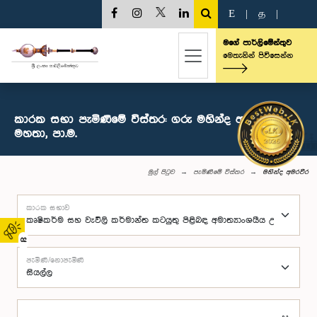
E
|
த
|
මගේ පාර්ලිමේන්තුව
මෙතැනින් පිවිසෙන්න
කාරක සභා පැමිණීමේ විස්තර: ගරු මහින්ද අමරවීර
මහතා, පා.ම.
මුල් පිටුව
පැමිණීමේ විස්තර
මහින්ද අමරවීර
කාරක සභාව
02
පැමිණි/නොපැමිණි