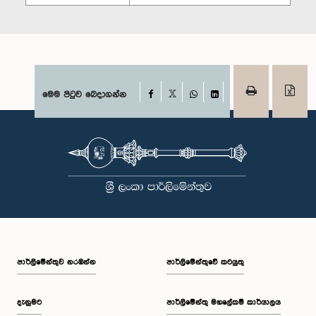
Facebook
මෙම පිටුව බෙදාගන්න
X
WhatsApp
LinkedIn
පාර්ලි‌මේන්තුව නරඹන්න
පාර්ලිමේන්තුවේ කටයුතු
දැනුමට
පාර්ලිමේන්තු මහලේකම් කාර්යාලය