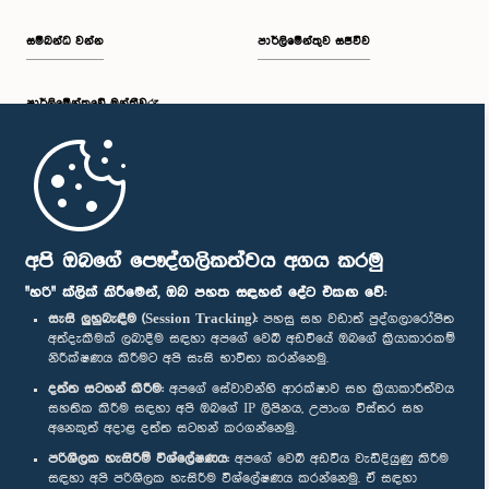
සම්බන්ධ වන්න
පාර්ලිමේන්තුව සජීවීව
පාර්ලි‌මේන්තුවේ මන්ත්‍රීවරු
මුල් පිටුව
පාර්ලිමේන්තු ජංගම යෙදුම
අපි ඔබගේ පෞද්ගලිකත්වය අගය කරමු
"හරි" ක්ලික් කිරීමෙන්, ඔබ පහත සඳහන් දේට එකඟ වේ:
සැසි ලුහුබැඳීම (Session Tracking):
පහසු සහ වඩාත් පුද්ගලාරෝපිත
අත්දැකීමක් ලබාදීම සඳහා අපගේ වෙබ් අඩවියේ ඔබගේ ක්‍රියාකාරකම්
නිරීක්ෂණය කිරීමට අපි සැසි භාවිතා කරන්නෙමු.
අප හා සම්බන්ධ වී සිටින්න :
දත්ත සටහන් කිරීම:
අපගේ සේවාවන්හි ආරක්ෂාව සහ ක්‍රියාකාරීත්වය
සහතික කිරීම සඳහා අපි ඔබගේ IP ලිපිනය, උපාංග විස්තර සහ
අනෙකුත් අදාළ දත්ත සටහන් කරගන්නෙමු.
සම්මාන
පරිශීලක හැසිරීම් විශ්ලේෂණය:
අපගේ වෙබ් අඩවිය වැඩිදියුණු කිරීම
සඳහා අපි පරිශීලක හැසිරීම විශ්ලේෂණය කරන්නෙමු. ඒ සඳහා