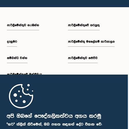
පාර්ලි‌මේන්තුව නරඹන්න
පාර්ලිමේන්තුවේ කටයුතු
දැනුමට
පාර්ලිමේන්තු මහලේකම් කාර්යාලය
සම්බන්ධ වන්න
පාර්ලිමේන්තුව සජීවීව
පාර්ලි‌මේන්තුවේ මන්ත්‍රීවරු
මුල් පිටුව
පාර්ලිමේන්තු ජංගම යෙදුම
අපි ඔබගේ පෞද්ගලිකත්වය අගය කරමු
"හරි" ක්ලික් කිරීමෙන්, ඔබ පහත සඳහන් දේට එකඟ වේ: