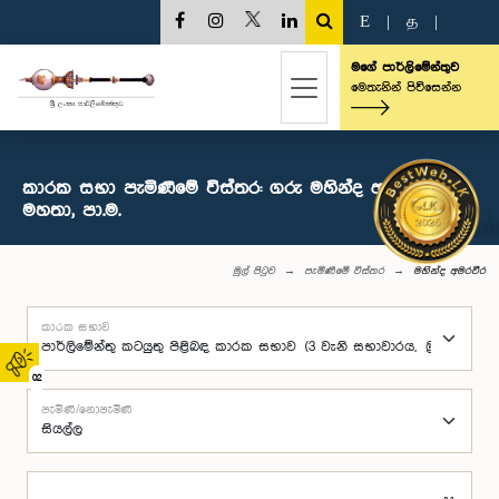
E
|
த
|
මගේ පාර්ලිමේන්තුව
මෙතැනින් පිවිසෙන්න
කාරක සභා පැමිණීමේ විස්තර: ගරු මහින්ද අමරවීර
මහතා, පා.ම.
මුල් පිටුව
පැමිණීමේ විස්තර
මහින්ද අමරවීර
කාරක සභාව
02
පැමිණි/නොපැමිණි