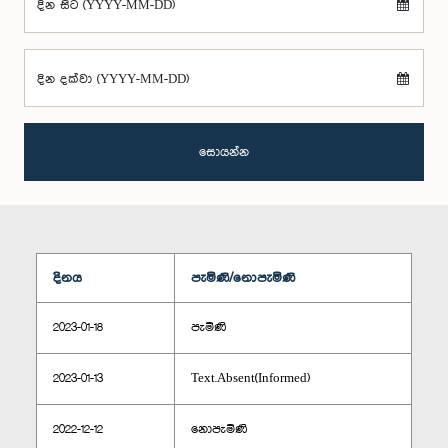
දින සිට (YYYY-MM-DD)
දින දක්වා (YYYY-MM-DD)
සොයන්න
දිනය
පැමිණි/නොපැමිණි
2023-01-18
පැමිණි
2023-01-13
Text.Absent(Informed)
2022-12-12
නොපැමිණි