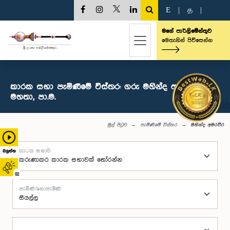
E
|
த
|
මගේ පාර්ලිමේන්තුව
මෙතැනින් පිවිසෙන්න
කාරක සභා පැමිණීමේ විස්තර: ගරු මහින්ද අමරවීර
මහතා, පා.ම.
මුල් පිටුව
පැමිණීමේ විස්තර
මහින්ද අමරවීර
කාරක සභාව
බලන්න
02
පැමිණි/නොපැමිණි