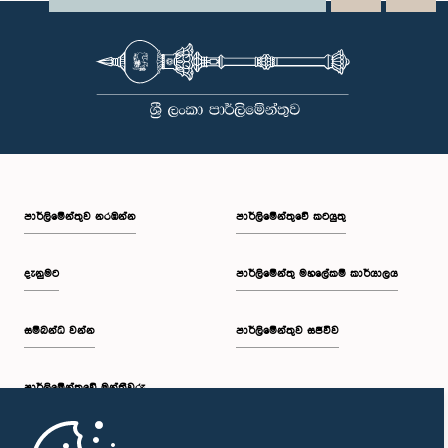
පාර්ලි‌මේන්තුව නරඹන්න
පාර්ලිමේන්තුවේ කටයුතු
දැනුමට
පාර්ලිමේන්තු මහලේකම් කාර්යාලය
සම්බන්ධ වන්න
පාර්ලිමේන්තුව සජීවීව
පාර්ලි‌මේන්තුවේ මන්ත්‍රීවරු
මුල් පිටුව