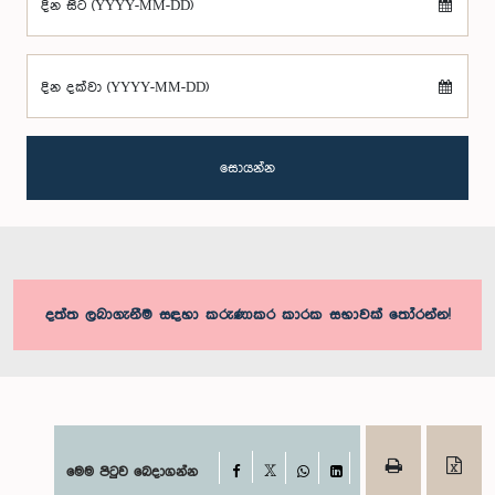
දින සිට (YYYY-MM-DD)
දින දක්වා (YYYY-MM-DD)
සොයන්න
දත්ත ලබාගැනීම සඳහා කරුණාකර කාරක සභාවක් තෝරන්න!
Facebook
මෙම පිටුව බෙදාගන්න
X
WhatsApp
LinkedIn