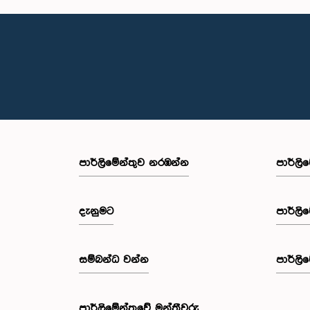
පාර්ලි‌මේන්තුව නරඹන්න
පාර්ලි
දැනුමට
පාර්ලි
සම්බන්ධ වන්න
පාර්ලි
පාර්ලි‌මේන්තුවේ මන්ත්‍රීවරු