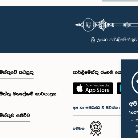
මේන්තුවේ කටයුතු
පාර්ලිමේන්තු ජංගම යෙදුම
මේන්තු මහලේකම් කාර්යාලය
අප
අප හා සම්බන්ධ වී සිටින්න :
"හරි
මේන්තුව සජීවීව
ස
අ
සම්මාන
න