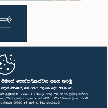
ි ඔබගේ පෞද්ගලිකත්වය අගය කරමු
" ක්ලික් කිරීමෙන්, ඔබ පහත සඳහන් දේට එකඟ වේ:
ැසි ලුහුබැඳීම (Session Tracking):
පහසු සහ වඩාත් පුද්ගලාරෝපිත
ත්දැකීමක් ලබාදීම සඳහා අපගේ වෙබ් අඩවියේ ඔබගේ ක්‍රියාකාරකම්
ිරීක්ෂණය කිරීමට අපි සැසි භාවිතා කරන්නෙමු.