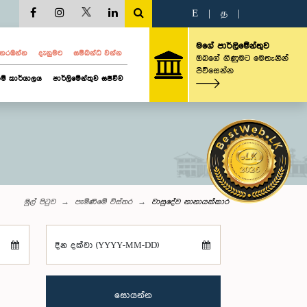
E
|
த
|
මගේ පාර්ලිමේන්තුව
ව නරඹන්න
දැනුමට
සම්බන්ධ වන්න
ඔබගේ ගිණුමට මෙතැනින්
පිවිසෙන්න
ම් කාර්යාලය
පාර්ලිමේන්තුව සජීවීව
මුල් පිටුව
පැමිණීමේ විස්තර
වාසුදේව නානායක්කාර
දින දක්වා (YYYY-MM-DD)
සොයන්න