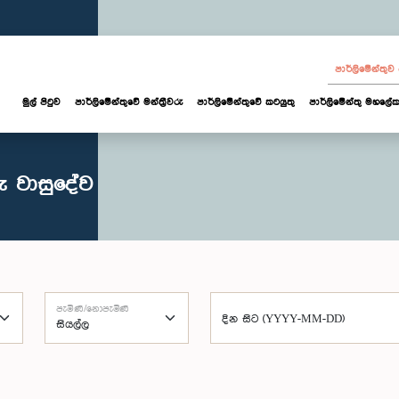
පාර්ලි‌මේන්තු
මුල් පිටුව
පාර්ලි‌මේන්තුවේ මන්ත්‍රීවරු
පාර්ලිමේන්තුවේ කටයුතු
පාර්ලිමේන්තු මහලේක
ු වාසුදේව
පැමිණි/නොපැමිණි
දින සිට (YYYY-MM-DD)