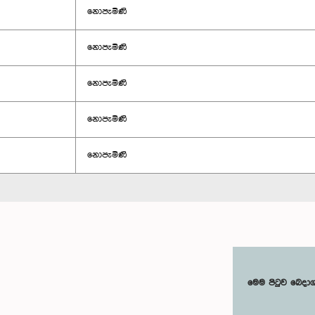
නොපැමිණි
නොපැමිණි
නොපැමිණි
නොපැමිණි
නොපැමිණි
මෙම පිටුව බෙදා