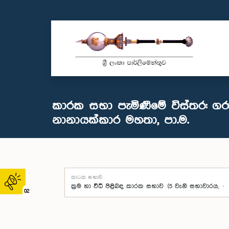
කාරක සභා පැමිණීමේ විස්තර: ගර
නානායක්කාර මහතා, පා.ම.
කාරක සභාව
02