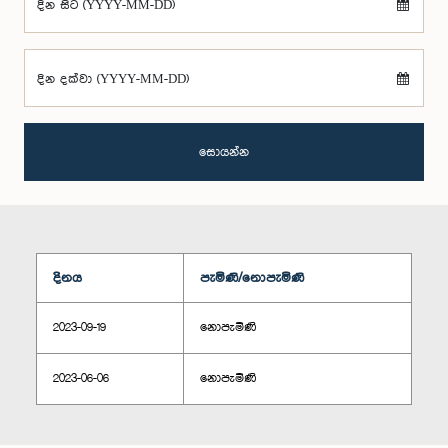
දින සිට (YYYY-MM-DD)
දින දක්වා (YYYY-MM-DD)
සොයන්න
දිනය
පැමිණි/නොපැමිණි
2023-09-19
නොපැමිණි
2023-06-06
නොපැමිණි