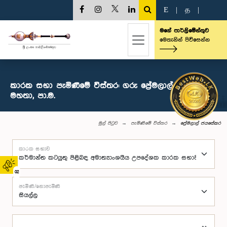
E
|
த
|
මගේ පාර්ලිමේන්තුව
මෙතැනින් පිවිසෙන්න
කාරක සභා පැමිණීමේ විස්තර: ගරු ප්‍රේමලාල් ජයසේකර
මහතා, පා.ම.
මුල් පිටුව
පැමිණීමේ විස්තර
ප්‍රේමලාල් ජයසේකර
කාරක සභාව
02
පැමිණි/නොපැමිණි