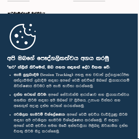
පාර්ලි‌මේන්තුවේ මන්ත්‍රීවරු
මුල් පිටුව
පාර්ලිමේන්තු ජංගම යෙදුම
අපි ඔබගේ පෞද්ගලිකත්වය අගය කරමු
"හරි" ක්ලික් කිරීමෙන්, ඔබ පහත සඳහන් දේට එකඟ වේ:
සැසි ලුහුබැඳීම (Session Tracking):
පහසු සහ වඩාත් පුද්ගලාරෝපිත
අත්දැකීමක් ලබාදීම සඳහා අපගේ වෙබ් අඩවියේ ඔබගේ ක්‍රියාකාරකම්
නිරීක්ෂණය කිරීමට අපි සැසි භාවිතා කරන්නෙමු.
අප හා සම්බන්ධ වී සිටින්න :
දත්ත සටහන් කිරීම:
අපගේ සේවාවන්හි ආරක්ෂාව සහ ක්‍රියාකාරීත්වය
සහතික කිරීම සඳහා අපි ඔබගේ IP ලිපිනය, උපාංග විස්තර සහ
අනෙකුත් අදාළ දත්ත සටහන් කරගන්නෙමු.
සම්මාන
පරිශීලක හැසිරීම් විශ්ලේෂණය:
අපගේ වෙබ් අඩවිය වැඩිදියුණු කිරීම
සඳහා අපි පරිශීලක හැසිරීම විශ්ලේෂණය කරන්නෙමු. ඒ සඳහා
අපගේ වෙබ් අඩවිය සමඟ ඔබේ අන්තර්ක්‍රියා පිළිබඳ නිර්නාමික දත්ත
පෞද්ගලිකත්ව ප්‍රතිපත්තිය
එකතු කිරීම සිදු කරන්නෙමු.