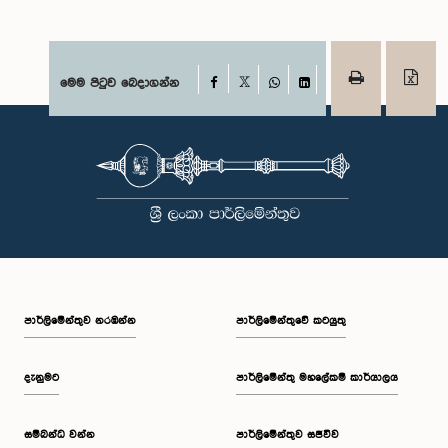
Facebook
මෙම පිටුව බෙදාගන්න
X
WhatsApp
LinkedIn
පාර්ලි‌මේන්තුව නරඹන්න
පාර්ලිමේන්තුවේ කටයුතු
දැනුමට
පාර්ලිමේන්තු මහලේකම් කාර්යාලය
සම්බන්ධ වන්න
පාර්ලිමේන්තුව සජීවීව