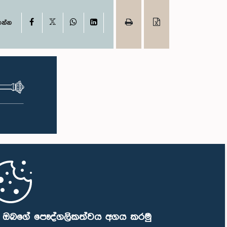
X
Facebook
WhatsApp
LinkedIn
ගන්න
ි ඔබගේ පෞද්ගලිකත්වය අගය කරමු