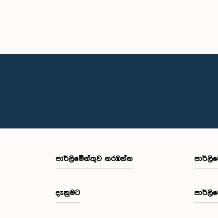
පාර්ලි‌මේන්තුව නරඹන්න
පාර්ලි
දැනුමට
පාර්ලි