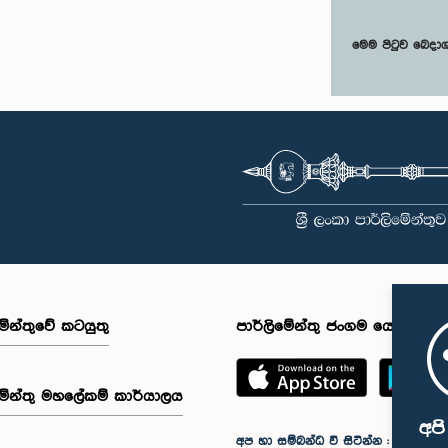
මෙම පිටුව බෙදා
මේන්තුවේ කටයුතු
පාර්ලිමේන්තු ජංගම යෙදුම
මේන්තු මහලේකම් කාර්යාලය
අප
අප හා සම්බන්ධ වී සිටින්න :