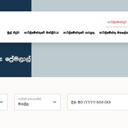
පාර්ලි‌මේන්තු
මුල් පිටුව
පාර්ලි‌මේන්තුවේ මන්ත්‍රීවරු
පාර්ලිමේන්තුවේ කටයුතු
පාර්ලිමේන්තු මහලේක
ප්‍රේමලාල්
පැමිණි/නොපැමිණි
දින සිට (YYYY-MM-DD)