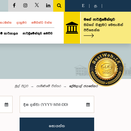
E
|
த
|
මගේ පාර්ලිමේන්තුව
ව නරඹන්න
දැනුමට
සම්බන්ධ වන්න
ඔබගේ ගිණුමට මෙතැනින්
පිවිසෙන්න
ම් කාර්යාලය
පාර්ලිමේන්තුව සජීවීව
මුල් පිටුව
පැමිණීමේ විස්තර
ප්‍රේමලාල් ජයසේකර
දින දක්වා (YYYY-MM-DD)
සොයන්න