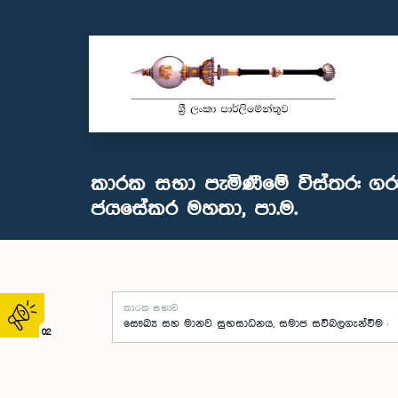
කාරක සභා පැමිණීමේ විස්තර: ගරු 
ජයසේකර මහතා, පා.ම.
කාරක සභාව
02