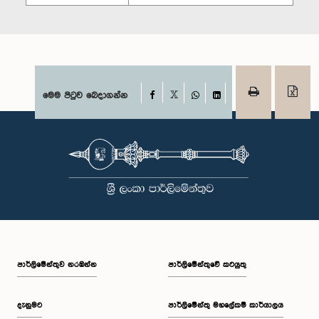
Facebook
මෙම පිටුව බෙදාගන්න
X
WhatsApp
LinkedIn
පාර්ලි‌මේන්තුව නරඹන්න
පාර්ලිමේන්තුවේ කටයුතු
දැනුමට
පාර්ලිමේන්තු මහලේකම් කාර්යාලය