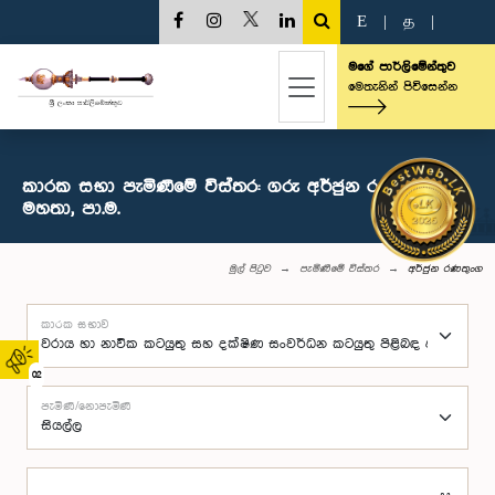
E
|
த
|
මගේ පාර්ලිමේන්තුව
මෙතැනින් පිවිසෙන්න
කාරක සභා පැමිණීමේ විස්තර: ගරු අර්ජුන රණතුංග
මහතා, පා.ම.
මුල් පිටුව
පැමිණීමේ විස්තර
අර්ජුන රණතුංග
කාරක සභාව
02
පැමිණි/නොපැමිණි