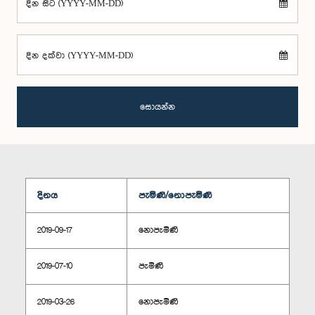
දින සිට (YYYY-MM-DD)
දින දක්වා (YYYY-MM-DD)
සොයන්න
දිනය
පැමිණි/නොපැමිණි
2019-09-17
නොපැමිණි
2019-07-10
පැමිණි
2019-03-26
නොපැමිණි