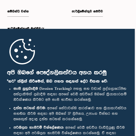
සම්බන්ධ වන්න
පාර්ලිමේන්තුව සජීවීව
පාර්ලි‌මේන්තුවේ මන්ත්‍රීවරු
මුල් පිටුව
පාර්ලිමේන්තු ජංගම යෙදුම
අපි ඔබගේ පෞද්ගලිකත්වය අගය කරමු
"හරි" ක්ලික් කිරීමෙන්, ඔබ පහත සඳහන් දේට එකඟ වේ:
සැසි ලුහුබැඳීම (Session Tracking):
පහසු සහ වඩාත් පුද්ගලාරෝපිත
අත්දැකීමක් ලබාදීම සඳහා අපගේ වෙබ් අඩවියේ ඔබගේ ක්‍රියාකාරකම්
නිරීක්ෂණය කිරීමට අපි සැසි භාවිතා කරන්නෙමු.
අප හා සම්බන්ධ වී සිටින්න :
දත්ත සටහන් කිරීම:
අපගේ සේවාවන්හි ආරක්ෂාව සහ ක්‍රියාකාරීත්වය
සහතික කිරීම සඳහා අපි ඔබගේ IP ලිපිනය, උපාංග විස්තර සහ
අනෙකුත් අදාළ දත්ත සටහන් කරගන්නෙමු.
සම්මාන
පරිශීලක හැසිරීම් විශ්ලේෂණය:
අපගේ වෙබ් අඩවිය වැඩිදියුණු කිරීම
සඳහා අපි පරිශීලක හැසිරීම විශ්ලේෂණය කරන්නෙමු. ඒ සඳහා