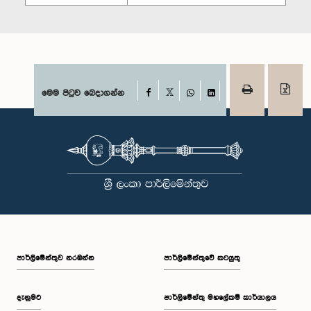
Facebook
මෙම පිටුව බෙදාගන්න
X
WhatsApp
LinkedIn
පාර්ලි‌මේන්තුව නරඹන්න
පාර්ලිමේන්තුවේ කටයුතු
දැනුමට
පාර්ලිමේන්තු මහලේකම් කාර්යාලය