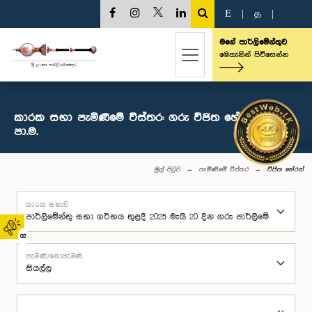
E
|
த
|
මගේ පාර්ලිමේන්තුව
මෙතැනින් පිවිසෙන්න
කාරක සභා පැමිණීමේ විස්තර: ගරු විජිත හේරත් මහතා,
පා.ම.
මුල් පිටුව
පැමිණීමේ විස්තර
විජිත හේරත්
කාරක සභාව
02
පැමිණි/නොපැමිණි