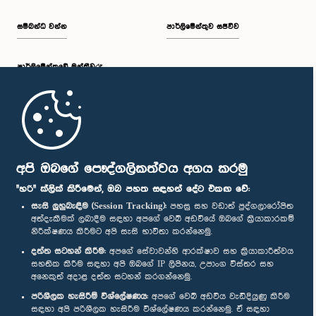
සම්බන්ධ වන්න
පාර්ලිමේන්තුව සජීවීව
පාර්ලි‌මේන්තුවේ මන්ත්‍රීවරු
මුල් පිටුව
පාර්ලිමේන්තු ජංගම යෙදුම
අපි ඔබගේ පෞද්ගලිකත්වය අගය කරමු
"හරි" ක්ලික් කිරීමෙන්, ඔබ පහත සඳහන් දේට එකඟ වේ:
සැසි ලුහුබැඳීම (Session Tracking):
පහසු සහ වඩාත් පුද්ගලාරෝපිත
අත්දැකීමක් ලබාදීම සඳහා අපගේ වෙබ් අඩවියේ ඔබගේ ක්‍රියාකාරකම්
නිරීක්ෂණය කිරීමට අපි සැසි භාවිතා කරන්නෙමු.
අප හා සම්බන්ධ වී සිටින්න :
දත්ත සටහන් කිරීම:
අපගේ සේවාවන්හි ආරක්ෂාව සහ ක්‍රියාකාරීත්වය
සහතික කිරීම සඳහා අපි ඔබගේ IP ලිපිනය, උපාංග විස්තර සහ
අනෙකුත් අදාළ දත්ත සටහන් කරගන්නෙමු.
සම්මාන
පරිශීලක හැසිරීම් විශ්ලේෂණය:
අපගේ වෙබ් අඩවිය වැඩිදියුණු කිරීම
සඳහා අපි පරිශීලක හැසිරීම විශ්ලේෂණය කරන්නෙමු. ඒ සඳහා