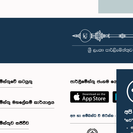
මේන්තුවේ කටයුතු
පාර්ලිමේන්තු ජංගම යෙදුම
මේන්තු මහලේකම් කාර්යාලය
අප
අප හා සම්බන්ධ වී සිටින්න :
"හරි
මේන්තුව සජීවීව
ස