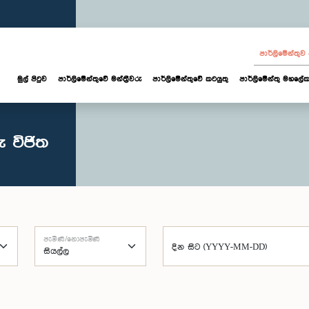
පාර්ලි‌මේන්තු
මුල් පිටුව
පාර්ලි‌මේන්තුවේ මන්ත්‍රීවරු
පාර්ලිමේන්තුවේ කටයුතු
පාර්ලිමේන්තු මහලේක
 විජිත
පැමිණි/නොපැමිණි
දින සිට (YYYY-MM-DD)