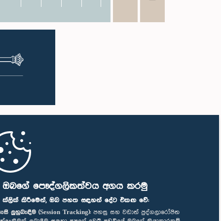
ි ඔබගේ පෞද්ගලිකත්වය අගය කරමු
" ක්ලික් කිරීමෙන්, ඔබ පහත සඳහන් දේට එකඟ වේ:
ැසි ලුහුබැඳීම (Session Tracking):
පහසු සහ වඩාත් පුද්ගලාරෝපිත