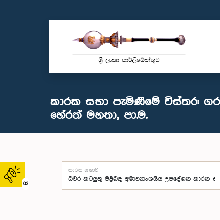
කාරක සභා පැමිණීමේ විස්තර: ගරු
හේරත් මහතා, පා.ම.
කාරක සභාව
02