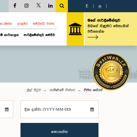
E
|
த
|
මගේ පාර්ලිමේන්තුව
ව නරඹන්න
දැනුමට
සම්බන්ධ වන්න
ඔබගේ ගිණුමට මෙතැනින්
පිවිසෙන්න
ම් කාර්යාලය
පාර්ලිමේන්තුව සජීවීව
මුල් පිටුව
පැමිණීමේ විස්තර
විජිත හේරත්
දින දක්වා (YYYY-MM-DD)
සොයන්න