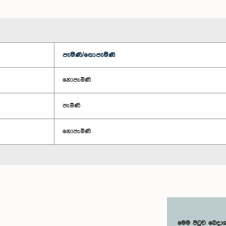
පැමිණි/නොපැමිණි
නොපැමිණි
පැමිණි
නොපැමිණි
මෙම පිටුව බෙදා