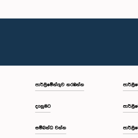
පාර්ලි‌මේන්තුව නරඹන්න
පාර්ලි
දැනුමට
පාර්ලි
සම්බන්ධ වන්න
පාර්ලි