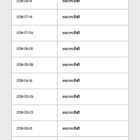
2018-08-14
නොපැමිණි
2018-07-19
නොපැමිණි
2018-07-04
නොපැමිණි
2018-06-05
නොපැමිණි
2018-05-08
නොපැමිණි
2018-04-19
නොපැමිණි
2018-03-29
නොපැමිණි
2018-03-23
නොපැමිණි
2018-03-15
නොපැමිණි