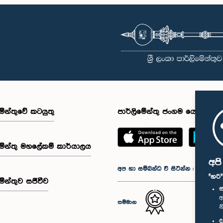
මේන්තුවේ කටයුතු
පාර්ලිමේන්තු ජංගම යෙදුම
මේන්තු මහලේකම් කාර්යාලය
අප
අප හා සම්බන්ධ වී සිටින්න :
"හරි
මේන්තුව සජීවීව
ස
අ
සම්මාන
න
ද