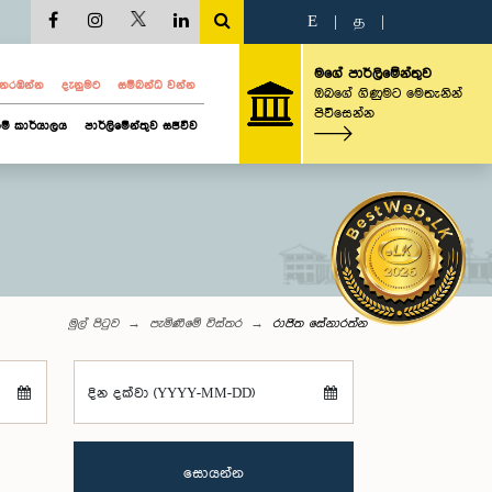
E
|
த
|
මගේ පාර්ලිමේන්තුව
ව නරඹන්න
දැනුමට
සම්බන්ධ වන්න
ඔබගේ ගිණුමට මෙතැනින්
පිවිසෙන්න
ම් කාර්යාලය
පාර්ලිමේන්තුව සජීවීව
මුල් පිටුව
පැමිණීමේ විස්තර
රාජිත සේනාරත්න
දින දක්වා (YYYY-MM-DD)
සොයන්න