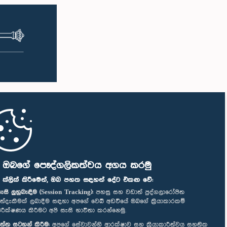
ි ඔබගේ පෞද්ගලිකත්වය අගය කරමු
" ක්ලික් කිරීමෙන්, ඔබ පහත සඳහන් දේට එකඟ වේ:
ැසි ලුහුබැඳීම (Session Tracking):
පහසු සහ වඩාත් පුද්ගලාරෝපිත
ත්දැකීමක් ලබාදීම සඳහා අපගේ වෙබ් අඩවියේ ඔබගේ ක්‍රියාකාරකම්
ිරීක්ෂණය කිරීමට අපි සැසි භාවිතා කරන්නෙමු.
ත්ත සටහන් කිරීම:
අපගේ සේවාවන්හි ආරක්ෂාව සහ ක්‍රියාකාරීත්වය සහතික