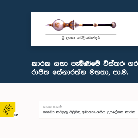
කාරක සභා පැමිණීමේ විස්තර: ගරු
රාජිත සේනාරත්න මහතා, පා.ම.
කාරක සභාව
02