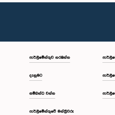
පාර්ලි‌මේන්තුව නරඹන්න
පාර්ලි
දැනුමට
පාර්ලි
සම්බන්ධ වන්න
පාර්ලි
පාර්ලි‌මේන්තුවේ මන්ත්‍රීවරු