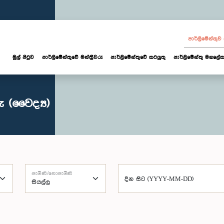
පාර්ලි‌මේන්තු
මුල් පිටුව
පාර්ලි‌මේන්තුවේ මන්ත්‍රීවරු
පාර්ලිමේන්තුවේ කටයුතු
පාර්ලිමේන්තු මහලේක
 (වෛද්‍ය)
පැමිණි/නොපැමිණි
දින සිට (YYYY-MM-DD)