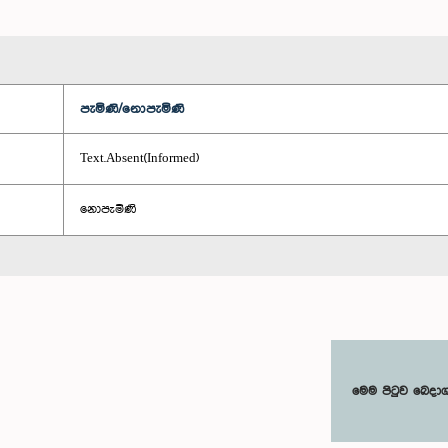
පැමිණි/නොපැමිණි
Text.Absent(Informed)
නොපැමිණි
මෙම පිටුව බෙදා