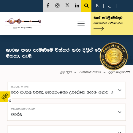
E
|
த
|
මගේ පාර්ලිමේන්තුව
මෙතැනින් පිවිසෙන්න
කාරක සභා පැමිණීමේ විස්තර: ගරු දිලිප් වෙදආරච්චි
මහතා, පා.ම.
මුල් පිටුව
පැමිණීමේ විස්තර
දිලිප් වෙදආරච්චි
කාරක සභාව
02
පැමිණි/නොපැමිණි