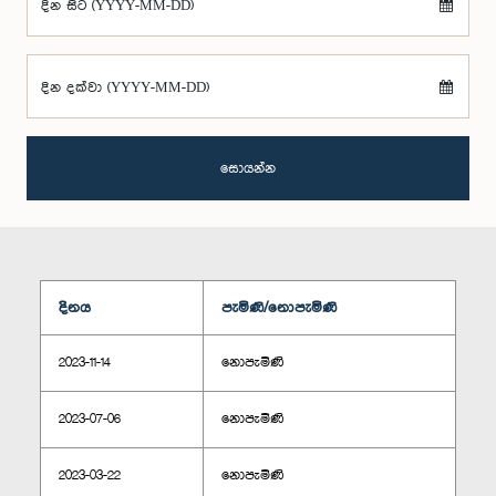
දින සිට (YYYY-MM-DD)
දින දක්වා (YYYY-MM-DD)
සොයන්න
දිනය
පැමිණි/නොපැමිණි
2023-11-14
නොපැමිණි
2023-07-06
නොපැමිණි
2023-03-22
නොපැමිණි