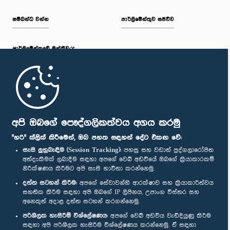
සම්බන්ධ වන්න
පාර්ලිමේන්තුව සජීවීව
පාර්ලි‌මේන්තුවේ මන්ත්‍රීවරු
මුල් පිටුව
පාර්ලිමේන්තු ජංගම යෙදුම
අපි ඔබගේ පෞද්ගලිකත්වය අගය කරමු
"හරි" ක්ලික් කිරීමෙන්, ඔබ පහත සඳහන් දේට එකඟ වේ:
සැසි ලුහුබැඳීම (Session Tracking):
පහසු සහ වඩාත් පුද්ගලාරෝපිත
අත්දැකීමක් ලබාදීම සඳහා අපගේ වෙබ් අඩවියේ ඔබගේ ක්‍රියාකාරකම්
නිරීක්ෂණය කිරීමට අපි සැසි භාවිතා කරන්නෙමු.
අප හා සම්බන්ධ වී සිටින්න :
දත්ත සටහන් කිරීම:
අපගේ සේවාවන්හි ආරක්ෂාව සහ ක්‍රියාකාරීත්වය
සහතික කිරීම සඳහා අපි ඔබගේ IP ලිපිනය, උපාංග විස්තර සහ
අනෙකුත් අදාළ දත්ත සටහන් කරගන්නෙමු.
සම්මාන
පරිශීලක හැසිරීම් විශ්ලේෂණය:
අපගේ වෙබ් අඩවිය වැඩිදියුණු කිරීම
සඳහා අපි පරිශීලක හැසිරීම විශ්ලේෂණය කරන්නෙමු. ඒ සඳහා