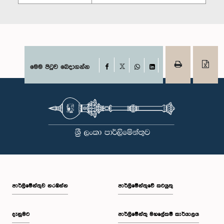
Facebook
මෙම පිටුව බෙදාගන්න
X
WhatsApp
LinkedIn
පාර්ලි‌මේන්තුව නරඹන්න
පාර්ලිමේන්තුවේ කටයුතු
දැනුමට
පාර්ලිමේන්තු මහලේකම් කාර්යාලය