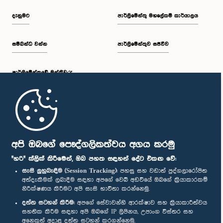
දැනුමට
පාර්ලිමේන්තු මහලේකම් කාර්යාලය
සම්බන්ධ වන්න
පාර්ලිමේන්තුව සජීවීව
පාර්ලි‌මේන්තුවේ මන්ත්‍රීවරු
මුල් පිටුව
පාර්ලිමේන්තු ජංගම යෙදුම
අපි ඔබගේ පෞද්ගලිකත්වය අගය කරමු
"හරි" ක්ලික් කිරීමෙන්, ඔබ පහත සඳහන් දේට එකඟ වේ:
සැසි ලුහුබැඳීම (Session Tracking):
පහසු සහ වඩාත් පුද්ගලාරෝපිත
අත්දැකීමක් ලබාදීම සඳහා අපගේ වෙබ් අඩවියේ ඔබගේ ක්‍රියාකාරකම්
නිරීක්ෂණය කිරීමට අපි සැසි භාවිතා කරන්නෙමු.
අප හා සම්බන්ධ වී සිටින්න :
දත්ත සටහන් කිරීම:
අපගේ සේවාවන්හි ආරක්ෂාව සහ ක්‍රියාකාරීත්වය
සහතික කිරීම සඳහා අපි ඔබගේ IP ලිපිනය, උපාංග විස්තර සහ
අනෙකුත් අදාළ දත්ත සටහන් කරගන්නෙමු.