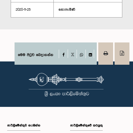
2020-11-25
නොපැමිණි
Facebook
මෙම පිටුව බෙදාගන්න
X
WhatsApp
LinkedIn
පාර්ලි‌මේන්තුව නරඹන්න
පාර්ලිමේන්තුවේ කටයුතු