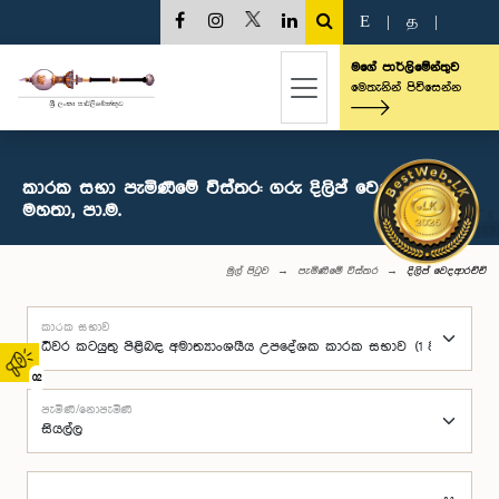
E
|
த
|
මගේ පාර්ලිමේන්තුව
මෙතැනින් පිවිසෙන්න
කාරක සභා පැමිණීමේ විස්තර: ගරු දිලිප් වෙදආරච්චි
මහතා, පා.ම.
මුල් පිටුව
පැමිණීමේ විස්තර
දිලිප් වෙදආරච්චි
කාරක සභාව
02
පැමිණි/නොපැමිණි