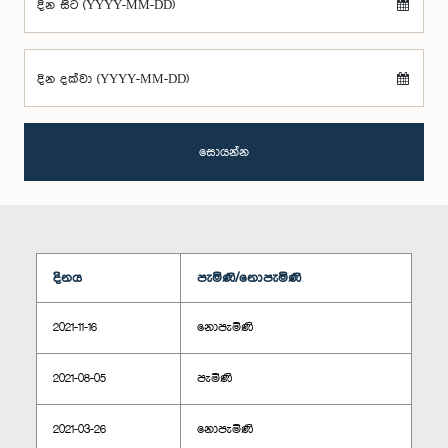
දින සිට (YYYY-MM-DD)
දින දක්වා (YYYY-MM-DD)
සොයන්න
දිනය
පැමිණි/නොපැමිණි
2021-11-16
නොපැමිණි
2021-08-05
පැමිණි
2021-03-26
නොපැමිණි