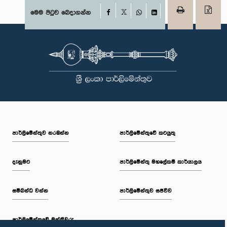
Facebook
මෙම පිටුව බෙදාගන්න
X
WhatsApp
LinkedIn
පාර්ලි‌මේන්තුව නරඹන්න
පාර්ලිමේන්තුවේ කටයුතු
දැනුමට
පාර්ලිමේන්තු මහලේකම් කාර්යාලය
සම්බන්ධ වන්න
පාර්ලිමේන්තුව සජීවීව
පාර්ලි‌මේන්තුවේ මන්ත්‍රීවරු