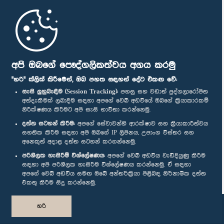
මුල් පිටුව
පාර්ලිමේන්තු ජංගම යෙදුම
අපි ඔබගේ පෞද්ගලිකත්වය අගය කරමු
"හරි" ක්ලික් කිරීමෙන්, ඔබ පහත සඳහන් දේට එකඟ වේ:
සැසි ලුහුබැඳීම (Session Tracking):
පහසු සහ වඩාත් පුද්ගලාරෝපිත
අත්දැකීමක් ලබාදීම සඳහා අපගේ වෙබ් අඩවියේ ඔබගේ ක්‍රියාකාරකම්
නිරීක්ෂණය කිරීමට අපි සැසි භාවිතා කරන්නෙමු.
අප හා සම්බන්ධ වී සිටින්න :
දත්ත සටහන් කිරීම:
අපගේ සේවාවන්හි ආරක්ෂාව සහ ක්‍රියාකාරීත්වය
සහතික කිරීම සඳහා අපි ඔබගේ IP ලිපිනය, උපාංග විස්තර සහ
අනෙකුත් අදාළ දත්ත සටහන් කරගන්නෙමු.
සම්මාන
පරිශීලක හැසිරීම් විශ්ලේෂණය:
අපගේ වෙබ් අඩවිය වැඩිදියුණු කිරීම
සඳහා අපි පරිශීලක හැසිරීම විශ්ලේෂණය කරන්නෙමු. ඒ සඳහා
අපගේ වෙබ් අඩවිය සමඟ ඔබේ අන්තර්ක්‍රියා පිළිබඳ නිර්නාමික දත්ත
පෞද්ගලිකත්ව ප්‍රතිපත්තිය
එකතු කිරීම සිදු කරන්නෙමු.
© ශ්‍රී ලංකා පාර්ලි‌මේන්තුව.
හරි
සියලු හිමිකම් ඇවිරිණි.
නිර්මාණය සහ සංවර්ධනය
TekGeeks