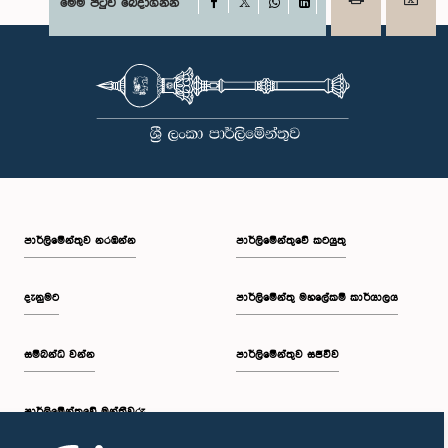
Facebook
මෙම පිටුව බෙදාගන්න
X
WhatsApp
LinkedIn
පාර්ලි‌මේන්තුව නරඹන්න
පාර්ලිමේන්තුවේ කටයුතු
දැනුමට
පාර්ලිමේන්තු මහලේකම් කාර්යාලය
සම්බන්ධ වන්න
පාර්ලිමේන්තුව සජීවීව
පාර්ලි‌මේන්තුවේ මන්ත්‍රීවරු