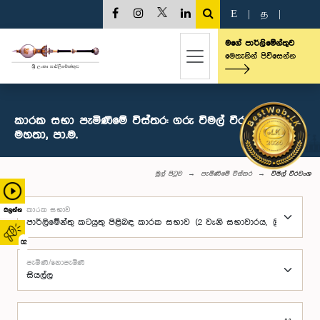
E
|
த
|
මගේ පාර්ලිමේන්තුව
මෙතැනින් පිවිසෙන්න
කාරක සභා පැමිණීමේ විස්තර: ගරු විමල් වීරවංශ
මහතා, පා.ම.
මුල් පිටුව
පැමිණීමේ විස්තර
විමල් වීරවංශ
කාරක සභාව
බලන්න
02
පැමිණි/නොපැමිණි