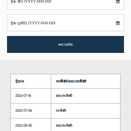
දින සිට (YYYY-MM-DD)
දින දක්වා (YYYY-MM-DD)
සොයන්න
දිනය
පැමිණි/නොපැමිණි
2022-07-19
නොපැමිණි
2022-07-06
පැමිණි
2022-06-30
නොපැමිණි