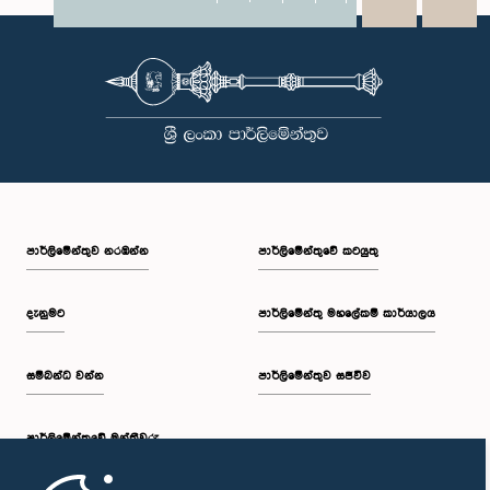
X
WhatsApp
LinkedIn
පාර්ලි‌මේන්තුව නරඹන්න
පාර්ලිමේන්තුවේ කටයුතු
දැනුමට
පාර්ලිමේන්තු මහලේකම් කාර්යාලය
සම්බන්ධ වන්න
පාර්ලිමේන්තුව සජීවීව
පාර්ලි‌මේන්තුවේ මන්ත්‍රීවරු