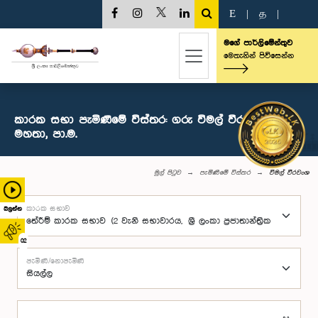
E
|
த
|
මගේ පාර්ලිමේන්තුව
මෙතැනින් පිවිසෙන්න
කාරක සභා පැමිණීමේ විස්තර: ගරු විමල් වීරවංශ
මහතා, පා.ම.
මුල් පිටුව
පැමිණීමේ විස්තර
විමල් වීරවංශ
කාරක සභාව
බලන්න
02
පැමිණි/නොපැමිණි