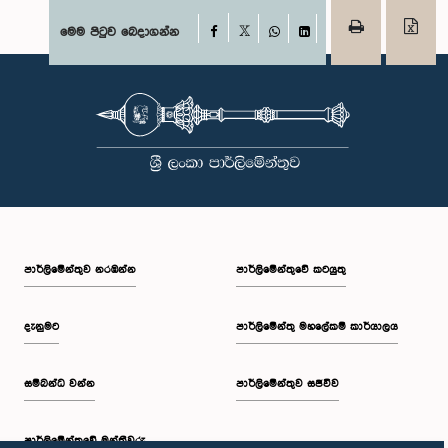
Facebook
මෙම පිටුව බෙදාගන්න
X
WhatsApp
LinkedIn
පාර්ලි‌මේන්තුව නරඹන්න
පාර්ලිමේන්තුවේ කටයුතු
දැනුමට
පාර්ලිමේන්තු මහලේකම් කාර්යාලය
සම්බන්ධ වන්න
පාර්ලිමේන්තුව සජීවීව
පාර්ලි‌මේන්තුවේ මන්ත්‍රීවරු