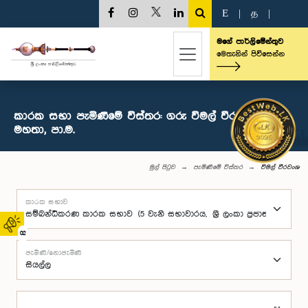
E
|
த
|
මගේ පාර්ලිමේන්තුව
මෙතැනින් පිවිසෙන්න
කාරක සභා පැමිණීමේ විස්තර: ගරු විමල් වීරවංශ
මහතා, පා.ම.
මුල් පිටුව
පැමිණීමේ විස්තර
විමල් වීරවංශ
කාරක සභාව
02
පැමිණි/නොපැමිණි