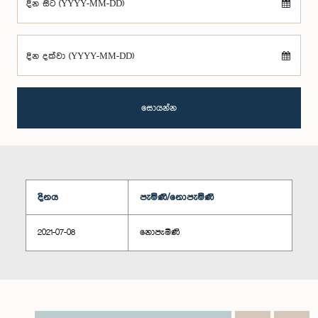
දින සිට (YYYY-MM-DD)
දින දක්වා (YYYY-MM-DD)
සොයන්න
දිනය
පැමිණි/නොපැමිණි
2021-07-08
නොපැමිණි