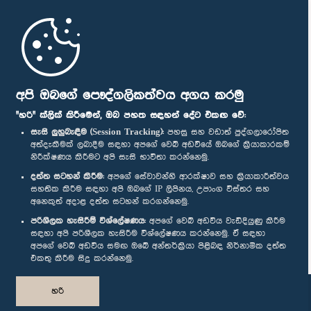
මුල් පිටුව
පාර්ලිමේන්තු ජංගම යෙදුම
අපි ඔබගේ පෞද්ගලිකත්වය අගය කරමු
"හරි" ක්ලික් කිරීමෙන්, ඔබ පහත සඳහන් දේට එකඟ වේ:
සැසි ලුහුබැඳීම (Session Tracking):
පහසු සහ වඩාත් පුද්ගලාරෝපිත
අත්දැකීමක් ලබාදීම සඳහා අපගේ වෙබ් අඩවියේ ඔබගේ ක්‍රියාකාරකම්
නිරීක්ෂණය කිරීමට අපි සැසි භාවිතා කරන්නෙමු.
අප හා සම්බන්ධ වී සිටින්න :
දත්ත සටහන් කිරීම:
අපගේ සේවාවන්හි ආරක්ෂාව සහ ක්‍රියාකාරීත්වය
සහතික කිරීම සඳහා අපි ඔබගේ IP ලිපිනය, උපාංග විස්තර සහ
අනෙකුත් අදාළ දත්ත සටහන් කරගන්නෙමු.
සම්මාන
පරිශීලක හැසිරීම් විශ්ලේෂණය:
අපගේ වෙබ් අඩවිය වැඩිදියුණු කිරීම
සඳහා අපි පරිශීලක හැසිරීම විශ්ලේෂණය කරන්නෙමු. ඒ සඳහා
අපගේ වෙබ් අඩවිය සමඟ ඔබේ අන්තර්ක්‍රියා පිළිබඳ නිර්නාමික දත්ත
පෞද්ගලිකත්ව ප්‍රතිපත්තිය
එකතු කිරීම සිදු කරන්නෙමු.
© ශ්‍රී ලංකා පාර්ලි‌මේන්තුව.
හරි
සියලු හිමිකම් ඇවිරිණි.
නිර්මාණය සහ සංවර්ධනය
TekGeeks