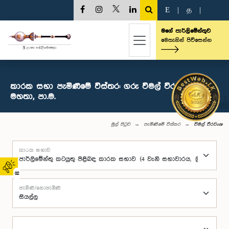
E
|
த
|
මගේ පාර්ලිමේන්තුව
මෙතැනින් පිවිසෙන්න
කාරක සභා පැමිණීමේ විස්තර: ගරු විමල් වීරවංශ
මහතා, පා.ම.
මුල් පිටුව
පැමිණීමේ විස්තර
විමල් වීරවංශ
කාරක සභාව
02
පැමිණි/නොපැමිණි