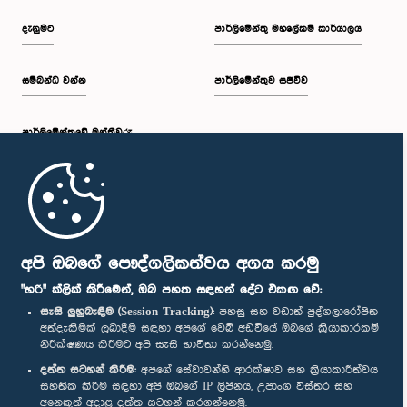
දැනුමට
පාර්ලිමේන්තු මහලේකම් කාර්යාලය
සම්බන්ධ වන්න
පාර්ලිමේන්තුව සජීවීව
පාර්ලි‌මේන්තුවේ මන්ත්‍රීවරු
මුල් පිටුව
පාර්ලිමේන්තු ජංගම යෙදුම
අපි ඔබගේ පෞද්ගලිකත්වය අගය කරමු
"හරි" ක්ලික් කිරීමෙන්, ඔබ පහත සඳහන් දේට එකඟ වේ:
සැසි ලුහුබැඳීම (Session Tracking):
පහසු සහ වඩාත් පුද්ගලාරෝපිත
අත්දැකීමක් ලබාදීම සඳහා අපගේ වෙබ් අඩවියේ ඔබගේ ක්‍රියාකාරකම්
නිරීක්ෂණය කිරීමට අපි සැසි භාවිතා කරන්නෙමු.
අප හා සම්බන්ධ වී සිටින්න :
දත්ත සටහන් කිරීම:
අපගේ සේවාවන්හි ආරක්ෂාව සහ ක්‍රියාකාරීත්වය
සහතික කිරීම සඳහා අපි ඔබගේ IP ලිපිනය, උපාංග විස්තර සහ
අනෙකුත් අදාළ දත්ත සටහන් කරගන්නෙමු.