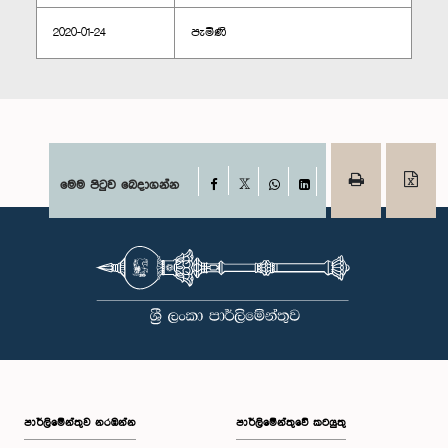
2020-01-24
පැමිණි
Facebook
මෙම පිටුව බෙදාගන්න
X
WhatsApp
LinkedIn
පාර්ලි‌මේන්තුව නරඹන්න
පාර්ලිමේන්තුවේ කටයුතු