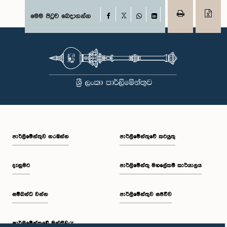
Facebook
මෙම පිටුව බෙදාගන්න
X
WhatsApp
LinkedIn
පාර්ලි‌මේන්තුව නරඹන්න
පාර්ලිමේන්තුවේ කටයුතු
දැනුමට
පාර්ලිමේන්තු මහලේකම් කාර්යාලය
සම්බන්ධ වන්න
පාර්ලිමේන්තුව සජීවීව
පාර්ලි‌මේන්තුවේ මන්ත්‍රීවරු