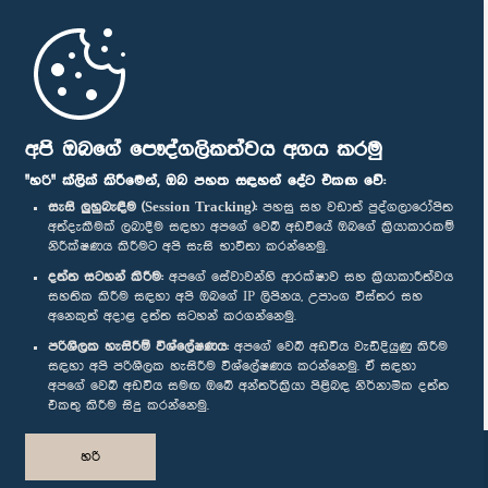
මුල් පිටුව
පාර්ලිමේන්තු ජංගම යෙදුම
අපි ඔබගේ පෞද්ගලිකත්වය අගය කරමු
"හරි" ක්ලික් කිරීමෙන්, ඔබ පහත සඳහන් දේට එකඟ වේ:
සැසි ලුහුබැඳීම (Session Tracking):
පහසු සහ වඩාත් පුද්ගලාරෝපිත
අත්දැකීමක් ලබාදීම සඳහා අපගේ වෙබ් අඩවියේ ඔබගේ ක්‍රියාකාරකම්
නිරීක්ෂණය කිරීමට අපි සැසි භාවිතා කරන්නෙමු.
අප හා සම්බන්ධ වී සිටින්න :
දත්ත සටහන් කිරීම:
අපගේ සේවාවන්හි ආරක්ෂාව සහ ක්‍රියාකාරීත්වය
සහතික කිරීම සඳහා අපි ඔබගේ IP ලිපිනය, උපාංග විස්තර සහ
අනෙකුත් අදාළ දත්ත සටහන් කරගන්නෙමු.
සම්මාන
පරිශීලක හැසිරීම් විශ්ලේෂණය:
අපගේ වෙබ් අඩවිය වැඩිදියුණු කිරීම
සඳහා අපි පරිශීලක හැසිරීම විශ්ලේෂණය කරන්නෙමු. ඒ සඳහා
අපගේ වෙබ් අඩවිය සමඟ ඔබේ අන්තර්ක්‍රියා පිළිබඳ නිර්නාමික දත්ත
පෞද්ගලිකත්ව ප්‍රතිපත්තිය
එකතු කිරීම සිදු කරන්නෙමු.
© ශ්‍රී ලංකා පාර්ලි‌මේන්තුව.
හරි
සියලු හිමිකම් ඇවිරිණි.
නිර්මාණය සහ සංවර්ධනය
TekGeeks