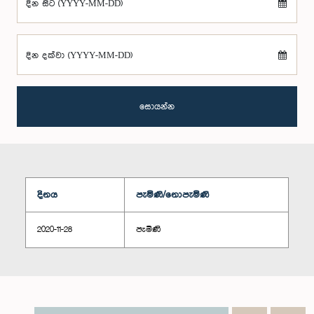
දින සිට (YYYY-MM-DD)
දින දක්වා (YYYY-MM-DD)
සොයන්න
දිනය
පැමිණි/නොපැමිණි
2020-11-28
පැමිණි