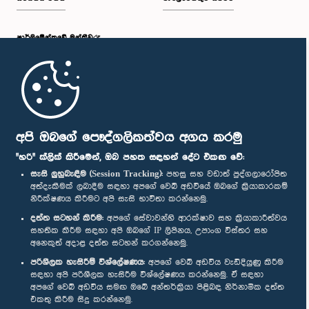
පාර්ලි‌මේන්තුවේ මන්ත්‍රීවරු
මුල් පිටුව
පාර්ලිමේන්තු ජංගම යෙදුම
අපි ඔබගේ පෞද්ගලිකත්වය අගය කරමු
"හරි" ක්ලික් කිරීමෙන්, ඔබ පහත සඳහන් දේට එකඟ වේ:
සැසි ලුහුබැඳීම (Session Tracking):
පහසු සහ වඩාත් පුද්ගලාරෝපිත
අත්දැකීමක් ලබාදීම සඳහා අපගේ වෙබ් අඩවියේ ඔබගේ ක්‍රියාකාරකම්
නිරීක්ෂණය කිරීමට අපි සැසි භාවිතා කරන්නෙමු.
අප හා සම්බන්ධ වී සිටින්න :
දත්ත සටහන් කිරීම:
අපගේ සේවාවන්හි ආරක්ෂාව සහ ක්‍රියාකාරීත්වය
සහතික කිරීම සඳහා අපි ඔබගේ IP ලිපිනය, උපාංග විස්තර සහ
අනෙකුත් අදාළ දත්ත සටහන් කරගන්නෙමු.
සම්මාන
පරිශීලක හැසිරීම් විශ්ලේෂණය:
අපගේ වෙබ් අඩවිය වැඩිදියුණු කිරීම
සඳහා අපි පරිශීලක හැසිරීම විශ්ලේෂණය කරන්නෙමු. ඒ සඳහා
අපගේ වෙබ් අඩවිය සමඟ ඔබේ අන්තර්ක්‍රියා පිළිබඳ නිර්නාමික දත්ත
පෞද්ගලිකත්ව ප්‍රතිපත්තිය
එකතු කිරීම සිදු කරන්නෙමු.