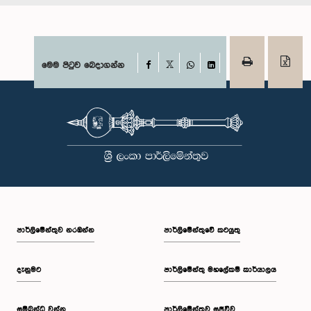
Facebook
මෙම පිටුව බෙදාගන්න
X
WhatsApp
LinkedIn
පාර්ලි‌මේන්තුව නරඹන්න
පාර්ලිමේන්තුවේ කටයුතු
දැනුමට
පාර්ලිමේන්තු මහලේකම් කාර්යාලය
සම්බන්ධ වන්න
පාර්ලිමේන්තුව සජීවීව