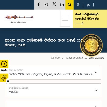
E
|
த
|
මගේ පාර්ලිමේන්තුව
මෙතැනින් පිවිසෙන්න
කාරක සභා පැමිණීමේ විස්තර: ගරු චමල් රාජපක්ෂ
මහතා, පා.ම.
මුල් පිටුව
පැමිණීමේ විස්තර
චමල් රාජපක්ෂ
කාරක සභාව
බලන්න
02
පැමිණි/නොපැමිණි