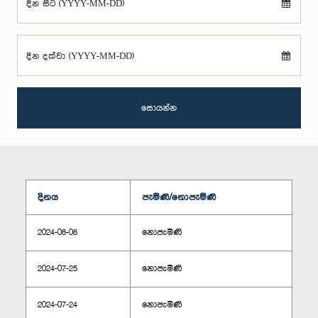
දින සිට (YYYY-MM-DD)
දින දක්වා (YYYY-MM-DD)
සොයන්න
දිනය
පැමිණි/නොපැමිණි
2024-08-08
නොපැමිණි
2024-07-25
නොපැමිණි
2024-07-24
නොපැමිණි