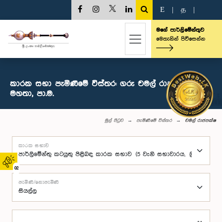
E
|
த
|
මගේ පාර්ලිමේන්තුව
මෙතැනින් පිවිසෙන්න
කාරක සභා පැමිණීමේ විස්තර: ගරු චමල් රාජපක්ෂ
මහතා, පා.ම.
මුල් පිටුව
පැමිණීමේ විස්තර
චමල් රාජපක්ෂ
කාරක සභාව
02
පැමිණි/නොපැමිණි