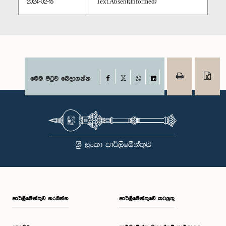
2024-02-15
Text.Absent(Informed)
Facebook
මෙම පිටුව බෙදාගන්න
X
WhatsApp
LinkedIn
පාර්ලි‌මේන්තුව නරඹන්න
පාර්ලිමේන්තුවේ කටයුතු