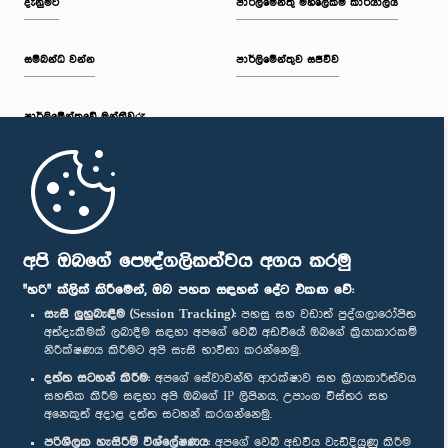
දැනුමට
පාර්ලිමේන්තු මහලේකම් කාර්යාලය
සම්බන්ධ වන්න
පාර්ලිමේන්තුව සජීවීව
පාර්ලි‌මේන්තුවේ මන්ත්‍රීවරු
මුල් පිටුව
පාර්ලිමේන්තු ජංගම යෙදුම
අපි ඔබගේ පෞද්ගලිකත්වය අගය කරමු
"හරි" ක්ලික් කිරීමෙන්, ඔබ පහත සඳහන් දේට එකඟ වේ:
සැසි ලුහුබැඳීම (Session Tracking):
පහසු සහ වඩාත් පුද්ගලාරෝපිත
අත්දැකීමක් ලබාදීම සඳහා අපගේ වෙබ් අඩවියේ ඔබගේ ක්‍රියාකාරකම්
නිරීක්ෂණය කිරීමට අපි සැසි භාවිතා කරන්නෙමු.
අප හා සම්බන්ධ වී සිටින්න :
දත්ත සටහන් කිරීම:
අපගේ සේවාවන්හි ආරක්ෂාව සහ ක්‍රියාකාරීත්වය
සහතික කිරීම සඳහා අපි ඔබගේ IP ලිපිනය, උපාංග විස්තර සහ
අනෙකුත් අදාළ දත්ත සටහන් කරගන්නෙමු.
සම්මාන
පරිශීලක හැසිරීම් විශ්ලේෂණය:
අපගේ වෙබ් අඩවිය වැඩිදියුණු කිරීම