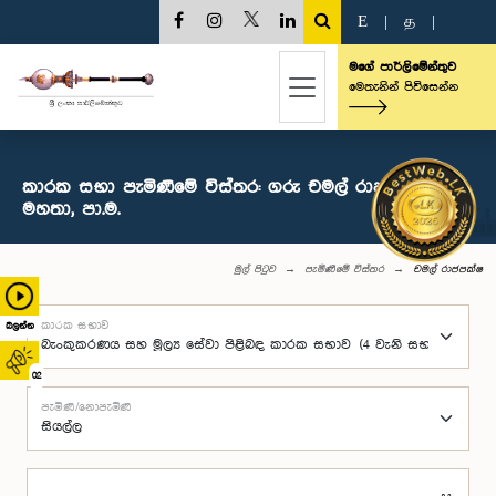
E
|
த
|
මගේ පාර්ලිමේන්තුව
මෙතැනින් පිවිසෙන්න
කාරක සභා පැමිණීමේ විස්තර: ගරු චමල් රාජපක්ෂ
මහතා, පා.ම.
මුල් පිටුව
පැමිණීමේ විස්තර
චමල් රාජපක්ෂ
කාරක සභාව
බලන්න
02
පැමිණි/නොපැමිණි