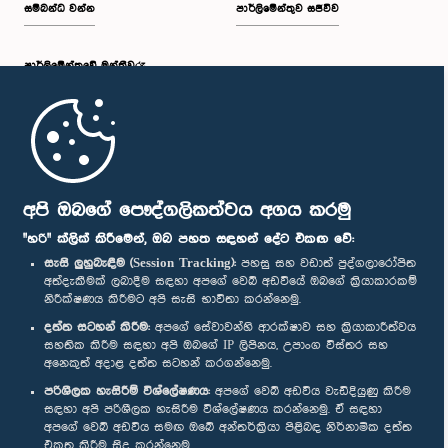
සම්බන්ධ වන්න
පාර්ලිමේන්තුව සජීවීව
පාර්ලි‌මේන්තුවේ මන්ත්‍රීවරු
මුල් පිටුව
පාර්ලිමේන්තු ජංගම යෙදුම
අපි ඔබගේ පෞද්ගලිකත්වය අගය කරමු
"හරි" ක්ලික් කිරීමෙන්, ඔබ පහත සඳහන් දේට එකඟ වේ:
සැසි ලුහුබැඳීම (Session Tracking):
පහසු සහ වඩාත් පුද්ගලාරෝපිත
අත්දැකීමක් ලබාදීම සඳහා අපගේ වෙබ් අඩවියේ ඔබගේ ක්‍රියාකාරකම්
නිරීක්ෂණය කිරීමට අපි සැසි භාවිතා කරන්නෙමු.
අප හා සම්බන්ධ වී සිටින්න :
දත්ත සටහන් කිරීම:
අපගේ සේවාවන්හි ආරක්ෂාව සහ ක්‍රියාකාරීත්වය
සහතික කිරීම සඳහා අපි ඔබගේ IP ලිපිනය, උපාංග විස්තර සහ
අනෙකුත් අදාළ දත්ත සටහන් කරගන්නෙමු.
සම්මාන
පරිශීලක හැසිරීම් විශ්ලේෂණය:
අපගේ වෙබ් අඩවිය වැඩිදියුණු කිරීම
සඳහා අපි පරිශීලක හැසිරීම විශ්ලේෂණය කරන්නෙමු. ඒ සඳහා
අපගේ වෙබ් අඩවිය සමඟ ඔබේ අන්තර්ක්‍රියා පිළිබඳ නිර්නාමික දත්ත
පෞද්ගලිකත්ව ප්‍රතිපත්තිය
එකතු කිරීම සිදු කරන්නෙමු.