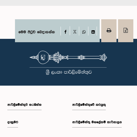
Facebook
මෙම පිටුව බෙදාගන්න
X
WhatsApp
LinkedIn
පාර්ලි‌මේන්තුව නරඹන්න
පාර්ලිමේන්තුවේ කටයුතු
දැනුමට
පාර්ලිමේන්තු මහලේකම් කාර්යාලය