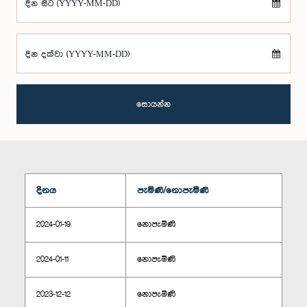
දින සිට (YYYY-MM-DD)
දින දක්වා (YYYY-MM-DD)
සොයන්න
දිනය
පැමිණි/නොපැමිණි
2024-01-19
නොපැමිණි
2024-01-11
නොපැමිණි
2023-12-12
නොපැමිණි