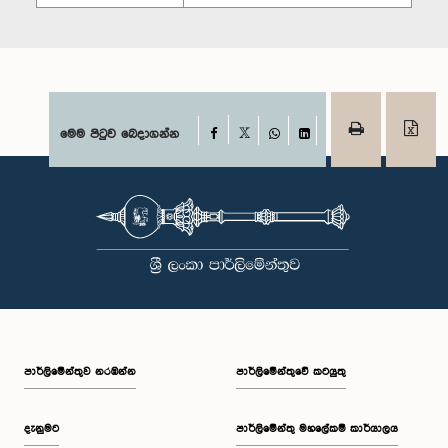
Facebook
මෙම පිටුව බෙදාගන්න
X
WhatsApp
LinkedIn
පාර්ලි‌මේන්තුව නරඹන්න
පාර්ලිමේන්තුවේ කටයුතු
දැනුමට
පාර්ලිමේන්තු මහලේකම් කාර්යාලය