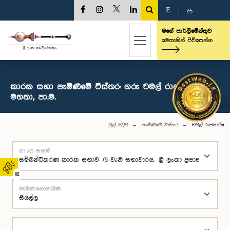
E
|
த
|
මගේ පාර්ලිමේන්තුව
මෙතැනින් පිවිසෙන්න
කාරක සභා පැමිණීමේ විස්තර: ගරු චමල් රාජපක්ෂ
මහතා, පා.ම.
මුල් පිටුව
පැමිණීමේ විස්තර
චමල් රාජපක්ෂ
කාරක සභාව
02
පැමිණි/නොපැමිණි