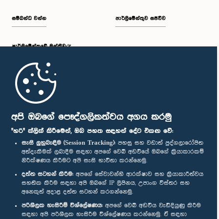
සම්බන්ධ වන්න
පාර්ලිමේන්තුව සජීවීව
පාර්ලි‌මේන්තුවේ මන්ත්‍රීවරු
මුල් පිටුව
පාර්ලිමේන්තු ජංගම යෙදුම
අපි ඔබගේ පෞද්ගලිකත්වය අගය කරමු
"හරි" ක්ලික් කිරීමෙන්, ඔබ පහත සඳහන් දේට එකඟ වේ:
සැසි ලුහුබැඳීම (Session Tracking):
පහසු සහ වඩාත් පුද්ගලාරෝපිත
අත්දැකීමක් ලබාදීම සඳහා අපගේ වෙබ් අඩවියේ ඔබගේ ක්‍රියාකාරකම්
නිරීක්ෂණය කිරීමට අපි සැසි භාවිතා කරන්නෙමු.
අප හා සම්බන්ධ වී සිටින්න :
දත්ත සටහන් කිරීම:
අපගේ සේවාවන්හි ආරක්ෂාව සහ ක්‍රියාකාරීත්වය
සහතික කිරීම සඳහා අපි ඔබගේ IP ලිපිනය, උපාංග විස්තර සහ
අනෙකුත් අදාළ දත්ත සටහන් කරගන්නෙමු.
සම්මාන
පරිශීලක හැසිරීම් විශ්ලේෂණය:
අපගේ වෙබ් අඩවිය වැඩිදියුණු කිරීම
සඳහා අපි පරිශීලක හැසිරීම විශ්ලේෂණය කරන්නෙමු. ඒ සඳහා