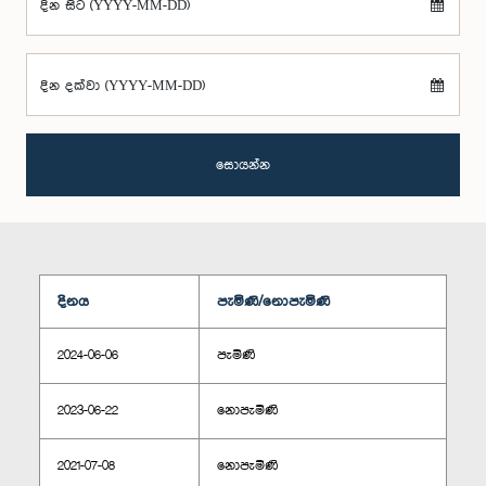
දින සිට (YYYY-MM-DD)
දින දක්වා (YYYY-MM-DD)
සොයන්න
දිනය
පැමිණි/නොපැමිණි
2024-06-06
පැමිණි
2023-06-22
නොපැමිණි
2021-07-08
නොපැමිණි