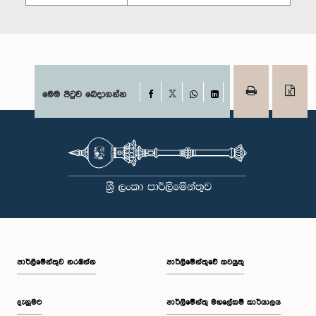
Facebook
මෙම පිටුව බෙදාගන්න
X
WhatsApp
LinkedIn
පාර්ලි‌මේන්තුව නරඹන්න
පාර්ලිමේන්තුවේ කටයුතු
දැනුමට
පාර්ලිමේන්තු මහලේකම් කාර්යාලය