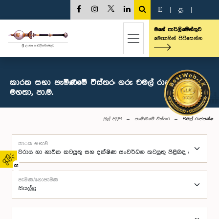
E
|
த
|
මගේ පාර්ලිමේන්තුව
මෙතැනින් පිවිසෙන්න
කාරක සභා පැමිණීමේ විස්තර: ගරු චමල් රාජපක්ෂ
මහතා, පා.ම.
මුල් පිටුව
පැමිණීමේ විස්තර
චමල් රාජපක්ෂ
කාරක සභාව
02
පැමිණි/නොපැමිණි