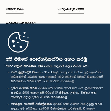
සම්බන්ධ වන්න
පාර්ලිමේන්තුව සජීවීව
පාර්ලි‌මේන්තුවේ මන්ත්‍රීවරු
මුල් පිටුව
පාර්ලිමේන්තු ජංගම යෙදුම
අපි ඔබගේ පෞද්ගලිකත්වය අගය කරමු
"හරි" ක්ලික් කිරීමෙන්, ඔබ පහත සඳහන් දේට එකඟ වේ:
සැසි ලුහුබැඳීම (Session Tracking):
පහසු සහ වඩාත් පුද්ගලාරෝපිත
අත්දැකීමක් ලබාදීම සඳහා අපගේ වෙබ් අඩවියේ ඔබගේ ක්‍රියාකාරකම්
නිරීක්ෂණය කිරීමට අපි සැසි භාවිතා කරන්නෙමු.
අප හා සම්බන්ධ වී සිටින්න :
දත්ත සටහන් කිරීම:
අපගේ සේවාවන්හි ආරක්ෂාව සහ ක්‍රියාකාරීත්වය
සහතික කිරීම සඳහා අපි ඔබගේ IP ලිපිනය, උපාංග විස්තර සහ
අනෙකුත් අදාළ දත්ත සටහන් කරගන්නෙමු.
සම්මාන
පරිශීලක හැසිරීම් විශ්ලේෂණය:
අපගේ වෙබ් අඩවිය වැඩිදියුණු කිරීම
සඳහා අපි පරිශීලක හැසිරීම විශ්ලේෂණය කරන්නෙමු. ඒ සඳහා