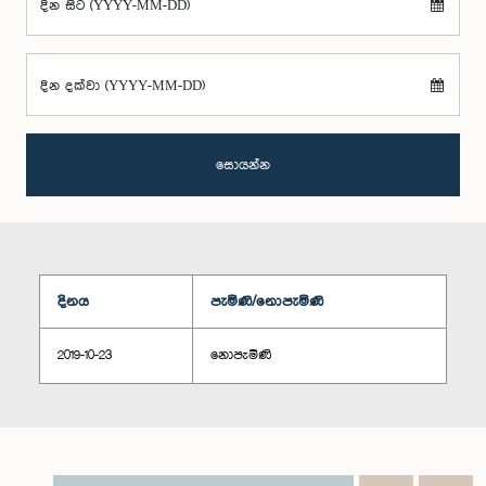
දින සිට (YYYY-MM-DD)
දින දක්වා (YYYY-MM-DD)
සොයන්න
දිනය
පැමිණි/නොපැමිණි
2019-10-23
නොපැමිණි