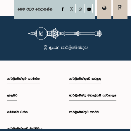
Facebook
මෙම පිටුව බෙදාගන්න
X
WhatsApp
LinkedIn
පාර්ලි‌මේන්තුව නරඹන්න
පාර්ලිමේන්තුවේ කටයුතු
දැනුමට
පාර්ලිමේන්තු මහලේකම් කාර්යාලය
සම්බන්ධ වන්න
පාර්ලිමේන්තුව සජීවීව
පාර්ලි‌මේන්තුවේ මන්ත්‍රීවරු