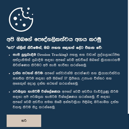
මුල් පිටුව
පාර්ලිමේන්තු ජංගම යෙදුම
අපි ඔබගේ පෞද්ගලිකත්වය අගය කරමු
"හරි" ක්ලික් කිරීමෙන්, ඔබ පහත සඳහන් දේට එකඟ වේ:
සැසි ලුහුබැඳීම (Session Tracking):
පහසු සහ වඩාත් පුද්ගලාරෝපිත
අත්දැකීමක් ලබාදීම සඳහා අපගේ වෙබ් අඩවියේ ඔබගේ ක්‍රියාකාරකම්
නිරීක්ෂණය කිරීමට අපි සැසි භාවිතා කරන්නෙමු.
අප හා සම්බන්ධ වී සිටින්න :
දත්ත සටහන් කිරීම:
අපගේ සේවාවන්හි ආරක්ෂාව සහ ක්‍රියාකාරීත්වය
සහතික කිරීම සඳහා අපි ඔබගේ IP ලිපිනය, උපාංග විස්තර සහ
අනෙකුත් අදාළ දත්ත සටහන් කරගන්නෙමු.
සම්මාන
පරිශීලක හැසිරීම් විශ්ලේෂණය:
අපගේ වෙබ් අඩවිය වැඩිදියුණු කිරීම
සඳහා අපි පරිශීලක හැසිරීම විශ්ලේෂණය කරන්නෙමු. ඒ සඳහා
අපගේ වෙබ් අඩවිය සමඟ ඔබේ අන්තර්ක්‍රියා පිළිබඳ නිර්නාමික දත්ත
පෞද්ගලිකත්ව ප්‍රතිපත්තිය
එකතු කිරීම සිදු කරන්නෙමු.
© ශ්‍රී ලංකා පාර්ලි‌මේන්තුව.
හරි
සියලු හිමිකම් ඇවිරිණි.
නිර්මාණය සහ සංවර්ධනය
TekGeeks