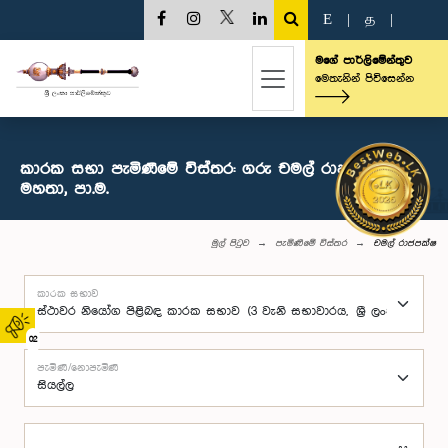
E
|
த
|
මගේ පාර්ලිමේන්තුව
මෙතැනින් පිවිසෙන්න
කාරක සභා පැමිණීමේ විස්තර: ගරු චමල් රාජපක්ෂ
මහතා, පා.ම.
මුල් පිටුව
පැමිණීමේ විස්තර
චමල් රාජපක්ෂ
කාරක සභාව
02
පැමිණි/නොපැමිණි