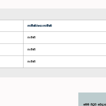
පැමිණි/නොපැමිණි
පැමිණි
පැමිණි
පැමිණි
මෙම පිටුව බෙදා