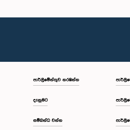
පාර්ලි‌මේන්තුව නරඹන්න
පාර්ලි
දැනුමට
පාර්ලි
සම්බන්ධ වන්න
පාර්ලි