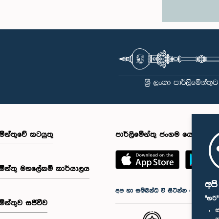
මේන්තුවේ කටයුතු
පාර්ලිමේන්තු ජංගම යෙදුම
මේන්තු මහලේකම් කාර්යාලය
අප
අප හා සම්බන්ධ වී සිටින්න :
"හරි
මේන්තුව සජීවීව
ස