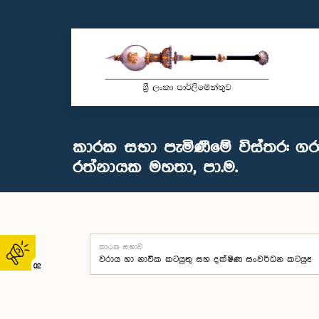
කාරක සභා පැමිණීමේ විස්තර: ග
රත්නායක මහතා, පා.ම.
කාරක සභාව
02