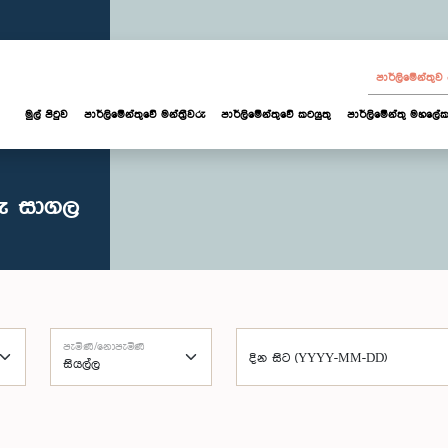
පාර්ලි‌මේන්තු
මුල් පිටුව
පාර්ලි‌මේන්තුවේ මන්ත්‍රීවරු
පාර්ලිමේන්තුවේ කටයුතු
පාර්ලිමේන්තු මහලේක
රු සාගල
පැමිණි/නොපැමිණි
දින සිට (YYYY-MM-DD)