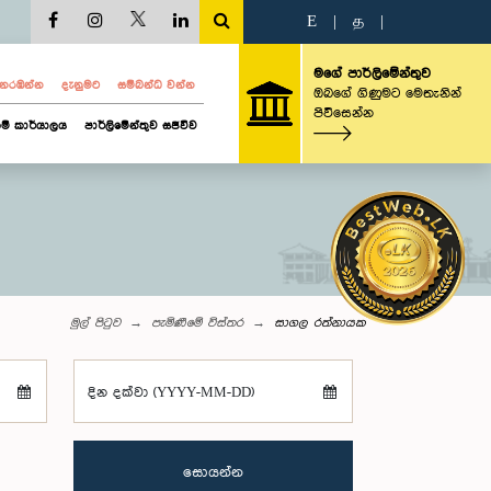
E
|
த
|
මගේ පාර්ලිමේන්තුව
ව නරඹන්න
දැනුමට
සම්බන්ධ වන්න
ඔබගේ ගිණුමට මෙතැනින්
පිවිසෙන්න
ම් කාර්යාලය
පාර්ලිමේන්තුව සජීවීව
මුල් පිටුව
පැමිණීමේ විස්තර
සාගල රත්නායක
දින දක්වා (YYYY-MM-DD)
සොයන්න