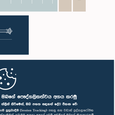
ි ඔබගේ පෞද්ගලිකත්වය අගය කරමු
" ක්ලික් කිරීමෙන්, ඔබ පහත සඳහන් දේට එකඟ වේ:
ැසි ලුහුබැඳීම (Session Tracking):
පහසු සහ වඩාත් පුද්ගලාරෝපිත