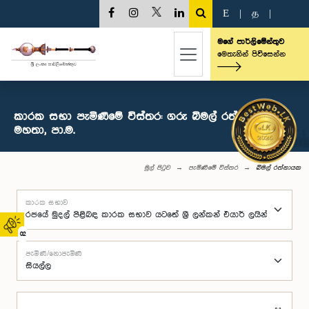
E
|
த
|
මගේ පාර්ලිමේන්තුව
මෙතැනින් පිවිසෙන්න
කාරක සභා පැමිණීමේ විස්තර: ගරු බිමල් රත්නායක
මහතා, පා.ම.
මුල් පිටුව
පැමිණීමේ විස්තර
බිමල් රත්නායක
කාරක සභාව
02
පැමිණි/නොපැමිණි