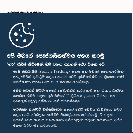
පාර්ලි‌මේන්තුවේ මන්ත්‍රීවරු
මුල් පිටුව
පාර්ලිමේන්තු ජංගම යෙදුම
අපි ඔබගේ පෞද්ගලිකත්වය අගය කරමු
"හරි" ක්ලික් කිරීමෙන්, ඔබ පහත සඳහන් දේට එකඟ වේ:
සැසි ලුහුබැඳීම (Session Tracking):
පහසු සහ වඩාත් පුද්ගලාරෝපිත
අත්දැකීමක් ලබාදීම සඳහා අපගේ වෙබ් අඩවියේ ඔබගේ ක්‍රියාකාරකම්
නිරීක්ෂණය කිරීමට අපි සැසි භාවිතා කරන්නෙමු.
අප හා සම්බන්ධ වී සිටින්න :
දත්ත සටහන් කිරීම:
අපගේ සේවාවන්හි ආරක්ෂාව සහ ක්‍රියාකාරීත්වය
සහතික කිරීම සඳහා අපි ඔබගේ IP ලිපිනය, උපාංග විස්තර සහ
අනෙකුත් අදාළ දත්ත සටහන් කරගන්නෙමු.
සම්මාන
පරිශීලක හැසිරීම් විශ්ලේෂණය:
අපගේ වෙබ් අඩවිය වැඩිදියුණු කිරීම
සඳහා අපි පරිශීලක හැසිරීම විශ්ලේෂණය කරන්නෙමු. ඒ සඳහා
අපගේ වෙබ් අඩවිය සමඟ ඔබේ අන්තර්ක්‍රියා පිළිබඳ නිර්නාමික දත්ත
පෞද්ගලිකත්ව ප්‍රතිපත්තිය
එකතු කිරීම සිදු කරන්නෙමු.