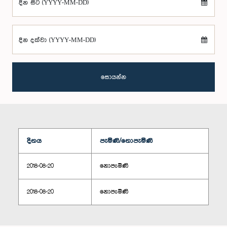
දින සිට (YYYY-MM-DD)
දින දක්වා (YYYY-MM-DD)
සොයන්න
දිනය
පැමිණි/නොපැමිණි
2018-08-20
නොපැමිණි
2018-08-20
නොපැමිණි