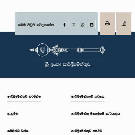
Facebook
මෙම පිටුව බෙදාගන්න
X
WhatsApp
LinkedIn
පාර්ලි‌මේන්තුව නරඹන්න
පාර්ලිමේන්තුවේ කටයුතු
දැනුමට
පාර්ලිමේන්තු මහලේකම් කාර්යාලය
සම්බන්ධ වන්න
පාර්ලිමේන්තුව සජීවීව