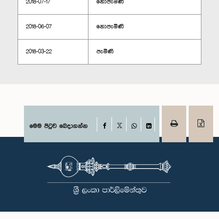
2018-07-17
නොපැමිණි
2018-06-07
නොපැමිණි
2018-03-22
පැමිණි
Facebook
මෙම පිටුව බෙදාගන්න
X
WhatsApp
LinkedIn