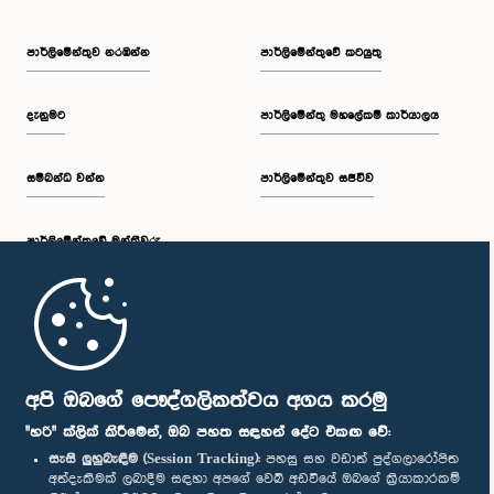
පාර්ලි‌මේන්තුව නරඹන්න
පාර්ලිමේන්තුවේ කටයුතු
දැනුමට
පාර්ලිමේන්තු මහලේකම් කාර්යාලය
සම්බන්ධ වන්න
පාර්ලිමේන්තුව සජීවීව
පාර්ලි‌මේන්තුවේ මන්ත්‍රීවරු
මුල් පිටුව
පාර්ලිමේන්තු ජංගම යෙදුම
අපි ඔබගේ පෞද්ගලිකත්වය අගය කරමු
"හරි" ක්ලික් කිරීමෙන්, ඔබ පහත සඳහන් දේට එකඟ වේ:
සැසි ලුහුබැඳීම (Session Tracking):
පහසු සහ වඩාත් පුද්ගලාරෝපිත
අත්දැකීමක් ලබාදීම සඳහා අපගේ වෙබ් අඩවියේ ඔබගේ ක්‍රියාකාරකම්