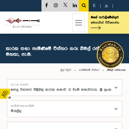
E
|
த
|
මගේ පාර්ලිමේන්තුව
මෙතැනින් පිවිසෙන්න
කාරක සභා පැමිණීමේ විස්තර: ගරු බිමල් රත්නායක
මහතා, පා.ම.
මුල් පිටුව
පැමිණීමේ විස්තර
බිමල් රත්නායක
කාරක සභාව
02
පැමිණි/නොපැමිණි