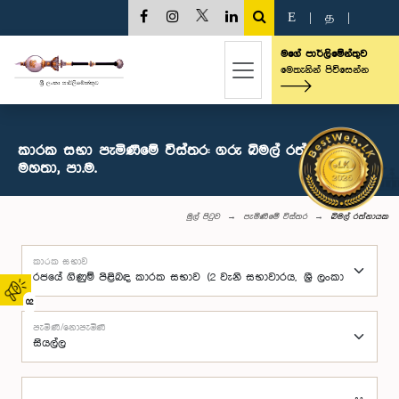
E
|
த
|
මගේ පාර්ලිමේන්තුව
මෙතැනින් පිවිසෙන්න
කාරක සභා පැමිණීමේ විස්තර: ගරු බිමල් රත්නායක
මහතා, පා.ම.
මුල් පිටුව
පැමිණීමේ විස්තර
බිමල් රත්නායක
කාරක සභාව
02
පැමිණි/නොපැමිණි