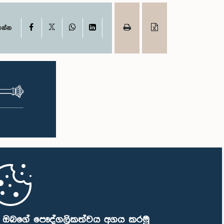
X
Facebook
WhatsApp
LinkedIn
ගන්න
ි ඔබගේ පෞද්ගලිකත්වය අගය කරමු