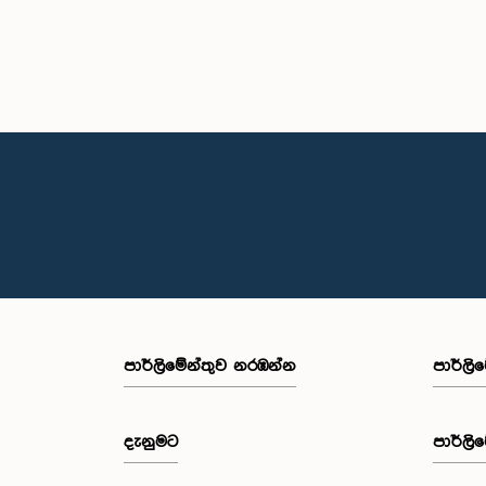
පාර්ලි‌මේන්තුව නරඹන්න
පාර්ලි
දැනුමට
පාර්ලි