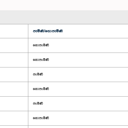
පැමිණි/නොපැමිණි
නොපැමිණි
නොපැමිණි
පැමිණි
නොපැමිණි
පැමිණි
නොපැමිණි