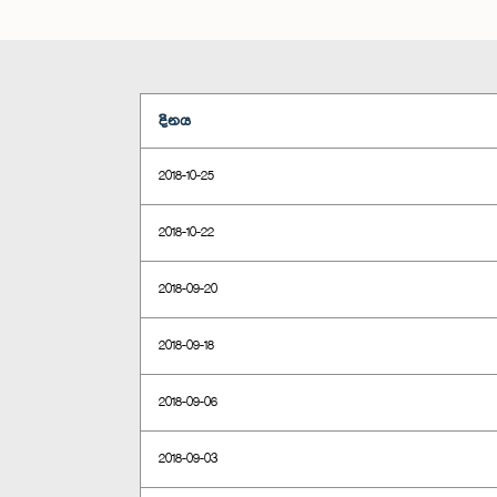
දිනය
2018-10-25
2018-10-22
2018-09-20
2018-09-18
2018-09-06
2018-09-03