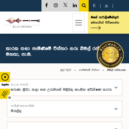
E
|
த
|
මගේ පාර්ලිමේන්තුව
මෙතැනින් පිවිසෙන්න
කාරක සභා පැමිණීමේ විස්තර: ගරු බිමල් රත්නායක
මහතා, පා.ම.
මුල් පිටුව
පැමිණීමේ විස්තර
බිමල් රත්නායක
කාරක සභාව
බලන්න
02
පැමිණි/නොපැමිණි