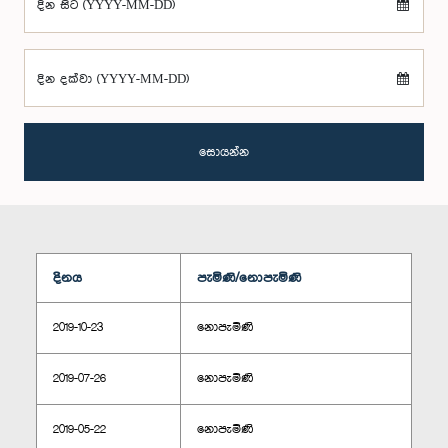
දින සිට (YYYY-MM-DD)
දින දක්වා (YYYY-MM-DD)
සොයන්න
දිනය
පැමිණි/නොපැමිණි
2019-10-23
නොපැමිණි
2019-07-26
නොපැමිණි
2019-05-22
නොපැමිණි