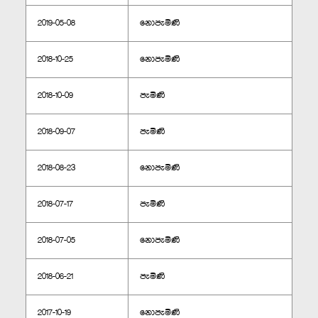
2019-05-08
නොපැමිණි
2018-10-25
නොපැමිණි
2018-10-09
පැමිණි
2018-09-07
පැමිණි
2018-08-23
නොපැමිණි
2018-07-17
පැමිණි
2018-07-05
නොපැමිණි
2018-06-21
පැමිණි
2017-10-19
නොපැමිණි