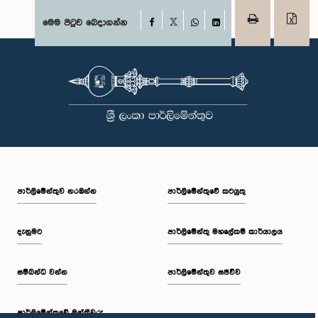
Facebook
මෙම පිටුව බෙදාගන්න
X
WhatsApp
LinkedIn
පාර්ලි‌මේන්තුව නරඹන්න
පාර්ලිමේන්තුවේ කටයුතු
දැනුමට
පාර්ලිමේන්තු මහලේකම් කාර්යාලය
සම්බන්ධ වන්න
පාර්ලිමේන්තුව සජීවීව
පාර්ලි‌මේන්තුවේ මන්ත්‍රීවරු