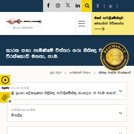
E
|
த
|
මගේ පාර්ලිමේන්තුව
මෙතැනින් පිවිසෙන්න
කාරක සභා පැමිණීමේ විස්තර: ගරු නීතිඥ චන්දිම
වීරක්කොඩි මහතා, පා.ම.
මුල් පිටුව
පැමිණීමේ විස්තර
නීතිඥ චන්දිම වීරක්කොඩි
කාරක සභාව
බලන්න
02
පැමිණි/නොපැමිණි