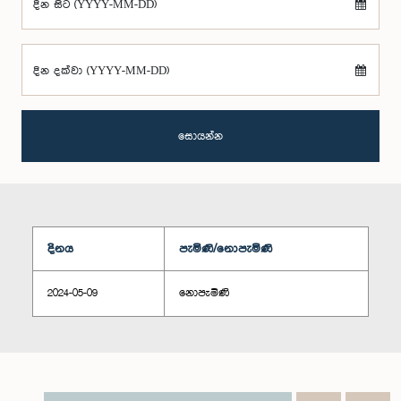
දින සිට (YYYY-MM-DD)
දින දක්වා (YYYY-MM-DD)
සොයන්න
දිනය
පැමිණි/නොපැමිණි
2024-05-09
නොපැමිණි