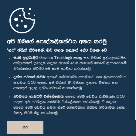
මුල් පිටුව
පාර්ලිමේන්තු ජංගම යෙදුම
අපි ඔබගේ පෞද්ගලිකත්වය අගය කරමු
"හරි" ක්ලික් කිරීමෙන්, ඔබ පහත සඳහන් දේට එකඟ වේ:
සැසි ලුහුබැඳීම (Session Tracking):
පහසු සහ වඩාත් පුද්ගලාරෝපිත
අත්දැකීමක් ලබාදීම සඳහා අපගේ වෙබ් අඩවියේ ඔබගේ ක්‍රියාකාරකම්
නිරීක්ෂණය කිරීමට අපි සැසි භාවිතා කරන්නෙමු.
අප හා සම්බන්ධ වී සිටින්න :
දත්ත සටහන් කිරීම:
අපගේ සේවාවන්හි ආරක්ෂාව සහ ක්‍රියාකාරීත්වය
සහතික කිරීම සඳහා අපි ඔබගේ IP ලිපිනය, උපාංග විස්තර සහ
අනෙකුත් අදාළ දත්ත සටහන් කරගන්නෙමු.
සම්මාන
පරිශීලක හැසිරීම් විශ්ලේෂණය:
අපගේ වෙබ් අඩවිය වැඩිදියුණු කිරීම
සඳහා අපි පරිශීලක හැසිරීම විශ්ලේෂණය කරන්නෙමු. ඒ සඳහා
අපගේ වෙබ් අඩවිය සමඟ ඔබේ අන්තර්ක්‍රියා පිළිබඳ නිර්නාමික දත්ත
පෞද්ගලිකත්ව ප්‍රතිපත්තිය
එකතු කිරීම සිදු කරන්නෙමු.
© ශ්‍රී ලංකා පාර්ලි‌මේන්තුව.
හරි
සියලු හිමිකම් ඇවිරිණි.
නිර්මාණය සහ සංවර්ධනය
TekGeeks