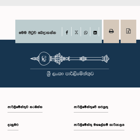
Facebook
මෙම පිටුව බෙදාගන්න
X
WhatsApp
LinkedIn
පාර්ලි‌මේන්තුව නරඹන්න
පාර්ලිමේන්තුවේ කටයුතු
දැනුමට
පාර්ලිමේන්තු මහලේකම් කාර්යාලය