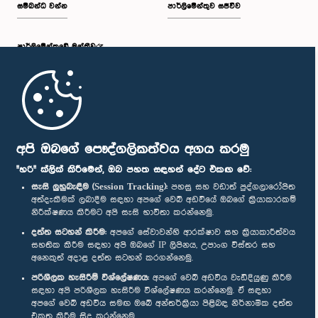
සම්බන්ධ වන්න
පාර්ලිමේන්තුව සජීවීව
පාර්ලි‌මේන්තුවේ මන්ත්‍රීවරු
මුල් පිටුව
පාර්ලිමේන්තු ජංගම යෙදුම
අපි ඔබගේ පෞද්ගලිකත්වය අගය කරමු
"හරි" ක්ලික් කිරීමෙන්, ඔබ පහත සඳහන් දේට එකඟ වේ:
සැසි ලුහුබැඳීම (Session Tracking):
පහසු සහ වඩාත් පුද්ගලාරෝපිත
අත්දැකීමක් ලබාදීම සඳහා අපගේ වෙබ් අඩවියේ ඔබගේ ක්‍රියාකාරකම්
නිරීක්ෂණය කිරීමට අපි සැසි භාවිතා කරන්නෙමු.
අප හා සම්බන්ධ වී සිටින්න :
දත්ත සටහන් කිරීම:
අපගේ සේවාවන්හි ආරක්ෂාව සහ ක්‍රියාකාරීත්වය
සහතික කිරීම සඳහා අපි ඔබගේ IP ලිපිනය, උපාංග විස්තර සහ
අනෙකුත් අදාළ දත්ත සටහන් කරගන්නෙමු.
සම්මාන
පරිශීලක හැසිරීම් විශ්ලේෂණය:
අපගේ වෙබ් අඩවිය වැඩිදියුණු කිරීම
සඳහා අපි පරිශීලක හැසිරීම විශ්ලේෂණය කරන්නෙමු. ඒ සඳහා
අපගේ වෙබ් අඩවිය සමඟ ඔබේ අන්තර්ක්‍රියා පිළිබඳ නිර්නාමික දත්ත
පෞද්ගලිකත්ව ප්‍රතිපත්තිය
එකතු කිරීම සිදු කරන්නෙමු.