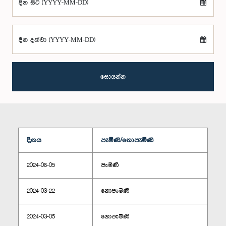
දින සිට (YYYY-MM-DD)
දින දක්වා (YYYY-MM-DD)
සොයන්න
දිනය
පැමිණි/නොපැමිණි
2024-06-05
පැමිණි
2024-03-22
නොපැමිණි
2024-03-05
නොපැමිණි