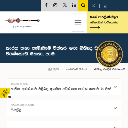
E
|
த
|
මගේ පාර්ලිමේන්තුව
මෙතැනින් පිවිසෙන්න
කාරක සභා පැමිණීමේ විස්තර: ගරු නීතිඥ චන්දිම
වීරක්කොඩි මහතා, පා.ම.
මුල් පිටුව
පැමිණීමේ විස්තර
නීතිඥ චන්දිම වීරක්කොඩි
කාරක සභාව
02
පැමිණි/නොපැමිණි