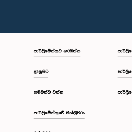
පාර්ලි‌මේන්තුව නරඹන්න
පාර්ලි
දැනුමට
පාර්ලි
සම්බන්ධ වන්න
පාර්ලි
පාර්ලි‌මේන්තුවේ මන්ත්‍රීවරු