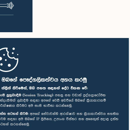
ි ඔබගේ පෞද්ගලිකත්වය අගය කරමු
" ක්ලික් කිරීමෙන්, ඔබ පහත සඳහන් දේට එකඟ වේ:
ැසි ලුහුබැඳීම (Session Tracking):
පහසු සහ වඩාත් පුද්ගලාරෝපිත
ත්දැකීමක් ලබාදීම සඳහා අපගේ වෙබ් අඩවියේ ඔබගේ ක්‍රියාකාරකම්
ිරීක්ෂණය කිරීමට අපි සැසි භාවිතා කරන්නෙමු.
ත්ත සටහන් කිරීම:
අපගේ සේවාවන්හි ආරක්ෂාව සහ ක්‍රියාකාරීත්වය සහතික
ිරීම සඳහා අපි ඔබගේ IP ලිපිනය, උපාංග විස්තර සහ අනෙකුත් අදාළ දත්ත
ටහන් කරගන්නෙමු.