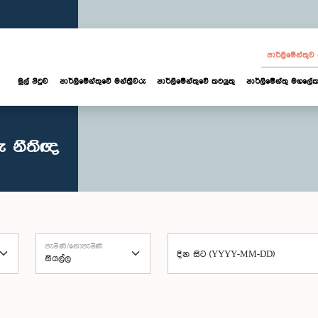
පාර්ලි‌මේන්තු
මුල් පිටුව
පාර්ලි‌මේන්තුවේ මන්ත්‍රීවරු
පාර්ලිමේන්තුවේ කටයුතු
පාර්ලිමේන්තු මහලේක
ු නීතිඥ
පැමිණි/නොපැමිණි
දින සිට (YYYY-MM-DD)