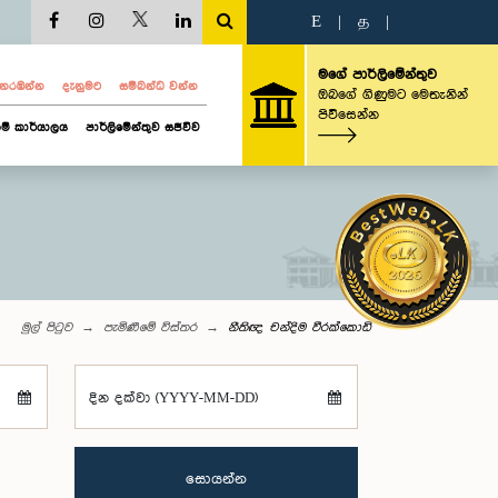
E
|
த
|
මගේ පාර්ලිමේන්තුව
ව නරඹන්න
දැනුමට
සම්බන්ධ වන්න
ඔබගේ ගිණුමට මෙතැනින්
පිවිසෙන්න
ම් කාර්යාලය
පාර්ලිමේන්තුව සජීවීව
මුල් පිටුව
පැමිණීමේ විස්තර
නීතිඥ චන්දිම වීරක්කොඩි
දින දක්වා (YYYY-MM-DD)
සොයන්න