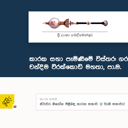
කාරක සභා පැමිණීමේ විස්තර: ගර
චන්දිම වීරක්කොඩි මහතා, පා.ම.
කාරක සභාව
02