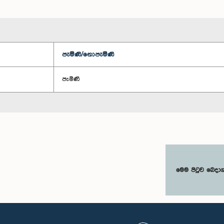
පැමිණි/නොපැමිණි
පැමිණි
මෙම පිටුව බෙදා