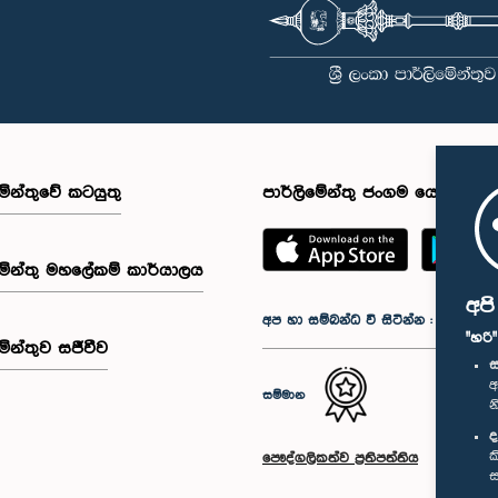
මේන්තුවේ කටයුතු
පාර්ලිමේන්තු ජංගම යෙදුම
මේන්තු මහලේකම් කාර්යාලය
අප
අප හා සම්බන්ධ වී සිටින්න :
"හරි
මේන්තුව සජීවීව
ස
අ
සම්මාන
න
ද
ක
පෞද්ගලිකත්ව ප්‍රතිපත්තිය
ස