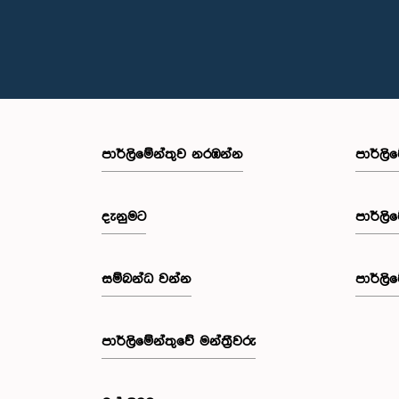
පාර්ලි‌මේන්තුව නරඹන්න
පාර්ලි
දැනුමට
පාර්ලි
සම්බන්ධ වන්න
පාර්ලි
පාර්ලි‌මේන්තුවේ මන්ත්‍රීවරු