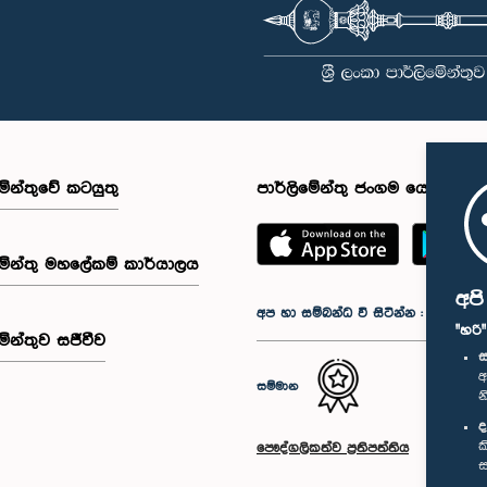
මේන්තුවේ කටයුතු
පාර්ලිමේන්තු ජංගම යෙදුම
මේන්තු මහලේකම් කාර්යාලය
අප
අප හා සම්බන්ධ වී සිටින්න :
"හරි
මේන්තුව සජීවීව
ස
අ
සම්මාන
න
ද
ක
පෞද්ගලිකත්ව ප්‍රතිපත්තිය
ස