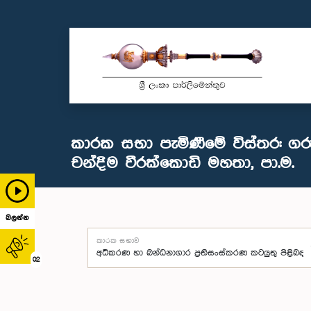
කාරක සභා පැමිණීමේ විස්තර: ගර
චන්දිම වීරක්කොඩි මහතා, පා.ම.
බලන්න
කාරක සභාව
02