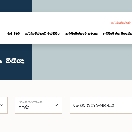
පාර්ලි‌මේන්තු
මුල් පිටුව
පාර්ලි‌මේන්තුවේ මන්ත්‍රීවරු
පාර්ලිමේන්තුවේ කටයුතු
පාර්ලිමේන්තු මහලේක
ු නීතිඥ
පැමිණි/නොපැමිණි
දින සිට (YYYY-MM-DD)