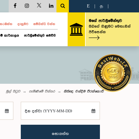
E
|
த
|
මගේ පාර්ලිමේන්තුව
ව නරඹන්න
දැනුමට
සම්බන්ධ වන්න
ඔබගේ ගිණුමට මෙතැනින්
පිවිසෙන්න
ම් කාර්යාලය
පාර්ලිමේන්තුව සජීවීව
මුල් පිටුව
පැමිණීමේ විස්තර
නීතිඥ චන්දිම වීරක්කොඩි
දින දක්වා (YYYY-MM-DD)
සොයන්න