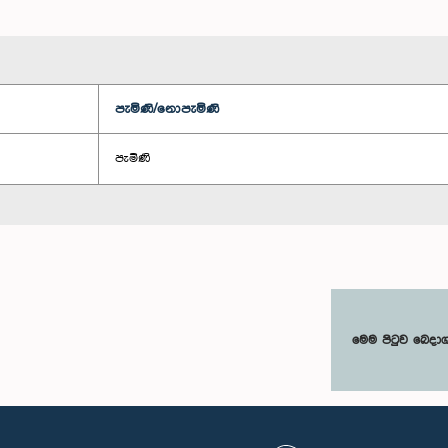
පැමිණි/නොපැමිණි
පැමිණි
මෙම පිටුව බෙදා