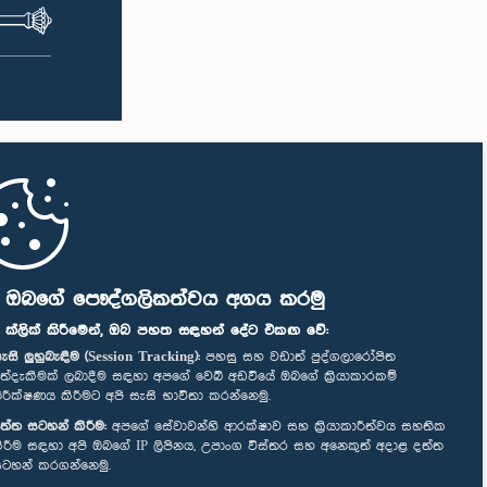
ි ඔබගේ පෞද්ගලිකත්වය අගය කරමු
" ක්ලික් කිරීමෙන්, ඔබ පහත සඳහන් දේට එකඟ වේ:
ැසි ලුහුබැඳීම (Session Tracking):
පහසු සහ වඩාත් පුද්ගලාරෝපිත
ත්දැකීමක් ලබාදීම සඳහා අපගේ වෙබ් අඩවියේ ඔබගේ ක්‍රියාකාරකම්
ිරීක්ෂණය කිරීමට අපි සැසි භාවිතා කරන්නෙමු.
ත්ත සටහන් කිරීම:
අපගේ සේවාවන්හි ආරක්ෂාව සහ ක්‍රියාකාරීත්වය සහතික
ිරීම සඳහා අපි ඔබගේ IP ලිපිනය, උපාංග විස්තර සහ අනෙකුත් අදාළ දත්ත
ටහන් කරගන්නෙමු.