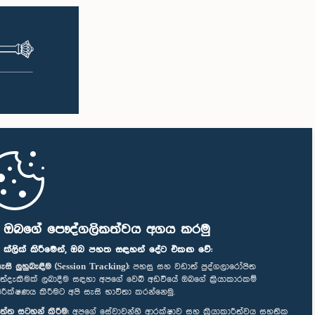
ි ඔබගේ පෞද්ගලිකත්වය අගය කරමු
" ක්ලික් කිරීමෙන්, ඔබ පහත සඳහන් දේට එකඟ වේ:
ැසි ලුහුබැඳීම (Session Tracking):
පහසු සහ වඩාත් පුද්ගලාරෝපිත
ත්දැකීමක් ලබාදීම සඳහා අපගේ වෙබ් අඩවියේ ඔබගේ ක්‍රියාකාරකම්
ිරීක්ෂණය කිරීමට අපි සැසි භාවිතා කරන්නෙමු.
ත්ත සටහන් කිරීම:
අපගේ සේවාවන්හි ආරක්ෂාව සහ ක්‍රියාකාරීත්වය සහතික