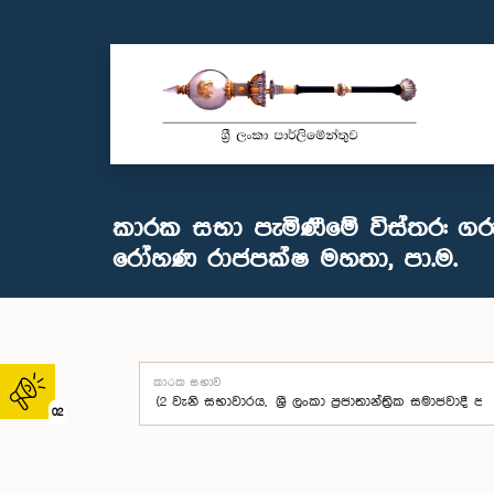
කාරක සභා පැමිණීමේ විස්තර: ගරු
රෝහණ රාජපක්ෂ මහතා, පා.ම.
කාරක සභාව
02