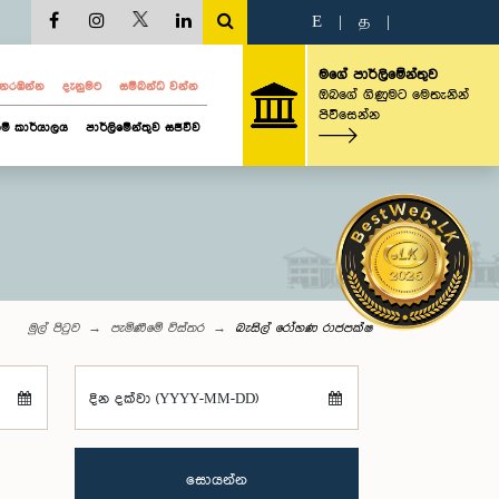
E
|
த
|
මගේ පාර්ලිමේන්තුව
ව නරඹන්න
දැනුමට
සම්බන්ධ වන්න
ඔබගේ ගිණුමට මෙතැනින්
පිවිසෙන්න
ම් කාර්යාලය
පාර්ලිමේන්තුව සජීවීව
මුල් පිටුව
පැමිණීමේ විස්තර
බැසිල් රෝහණ රාජපක්ෂ
දින දක්වා (YYYY-MM-DD)
සොයන්න