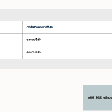
පැමිණි/නොපැමිණි
නොපැමිණි
නොපැමිණි
මෙම පිටුව බෙදා