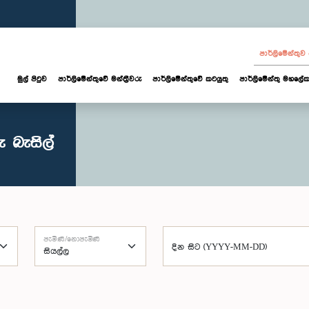
පාර්ලි‌මේන්තු
මුල් පිටුව
පාර්ලි‌මේන්තුවේ මන්ත්‍රීවරු
පාර්ලිමේන්තුවේ කටයුතු
පාර්ලිමේන්තු මහලේක
 බැසිල්
පැමිණි/නොපැමිණි
දින සිට (YYYY-MM-DD)