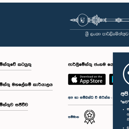
මේන්තුවේ කටයුතු
පාර්ලිමේන්තු ජංගම යෙදුම
මේන්තු මහලේකම් කාර්යාලය
අප
අප හා සම්බන්ධ වී සිටින්න :
"හරි
මේන්තුව සජීවීව
ස
අ
සම්මාන
න
ද