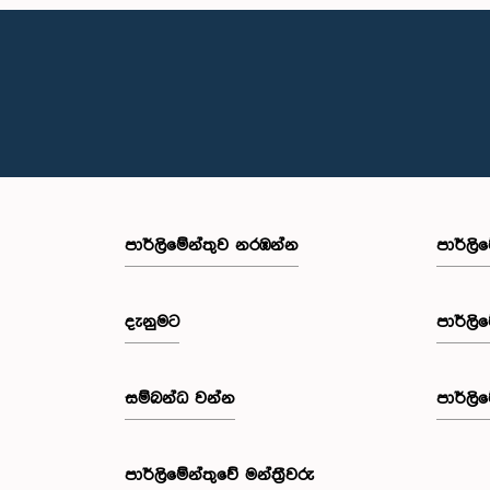
පාර්ලි‌මේන්තුව නරඹන්න
පාර්ලි
දැනුමට
පාර්ලි
සම්බන්ධ වන්න
පාර්ලි
පාර්ලි‌මේන්තුවේ මන්ත්‍රීවරු