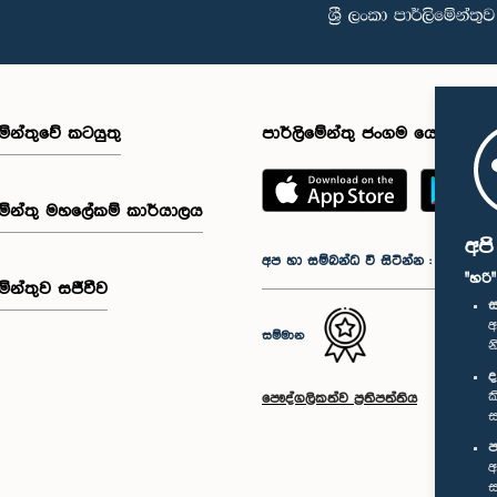
මේන්තුවේ කටයුතු
පාර්ලිමේන්තු ජංගම යෙදුම
මේන්තු මහලේකම් කාර්යාලය
අප
අප හා සම්බන්ධ වී සිටින්න :
"හරි
මේන්තුව සජීවීව
ස
අ
සම්මාන
න
ද
ක
පෞද්ගලිකත්ව ප්‍රතිපත්තිය
ස
ප
අ
ස