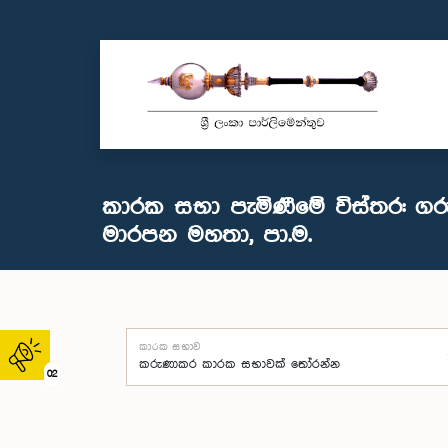
කාරක සභා පැමිණීමේ විස්තර: ගර
මාරපන මහතා, පා.ම.
කාරක සභාව
02