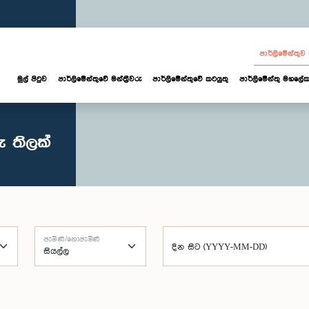
පාර්ලි‌මේන්තු
මුල් පිටුව
පාර්ලි‌මේන්තුවේ මන්ත්‍රීවරු
පාර්ලිමේන්තුවේ කටයුතු
පාර්ලිමේන්තු මහලේක
ු තිලක්
පැමිණි/නොපැමිණි
දින සිට (YYYY-MM-DD)