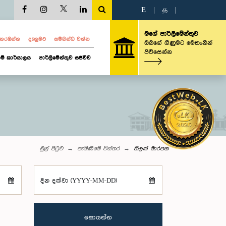
E
|
த
|
මගේ පාර්ලිමේන්තුව
ව නරඹන්න
දැනුමට
සම්බන්ධ වන්න
ඔබගේ ගිණුමට මෙතැනින්
පිවිසෙන්න
ම් කාර්යාලය
පාර්ලිමේන්තුව සජීවීව
මුල් පිටුව
පැමිණීමේ විස්තර
තිලක් මාරපන
දින දක්වා (YYYY-MM-DD)
සොයන්න