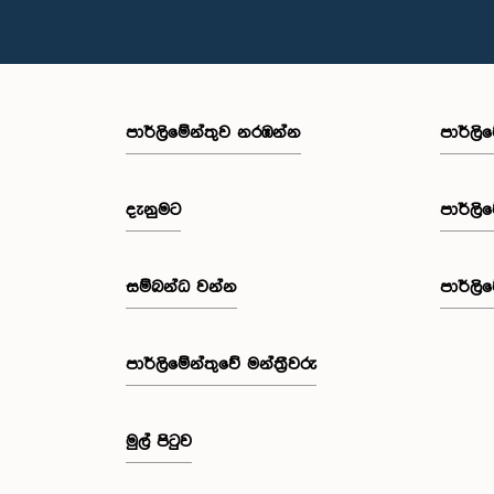
පාර්ලි‌මේන්තුව නරඹන්න
පාර්ලි
දැනුමට
පාර්ලි
සම්බන්ධ වන්න
පාර්ලි
පාර්ලි‌මේන්තුවේ මන්ත්‍රීවරු
මුල් පිටුව