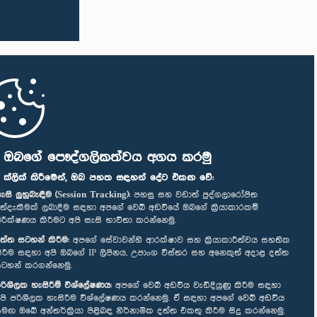
ි ඔබගේ පෞද්ගලිකත්වය අගය කරමු
" ක්ලික් කිරීමෙන්, ඔබ පහත සඳහන් දේට එකඟ වේ:
ැසි ලුහුබැඳීම (Session Tracking):
පහසු සහ වඩාත් පුද්ගලාරෝපිත
ත්දැකීමක් ලබාදීම සඳහා අපගේ වෙබ් අඩවියේ ඔබගේ ක්‍රියාකාරකම්
ිරීක්ෂණය කිරීමට අපි සැසි භාවිතා කරන්නෙමු.
ත්ත සටහන් කිරීම:
අපගේ සේවාවන්හි ආරක්ෂාව සහ ක්‍රියාකාරීත්වය සහතික
ිරීම සඳහා අපි ඔබගේ IP ලිපිනය, උපාංග විස්තර සහ අනෙකුත් අදාළ දත්ත
ටහන් කරගන්නෙමු.
රිශීලක හැසිරීම් විශ්ලේෂණය:
අපගේ වෙබ් අඩවිය වැඩිදියුණු කිරීම සඳහා
පි පරිශීලක හැසිරීම විශ්ලේෂණය කරන්නෙමු. ඒ සඳහා අපගේ වෙබ් අඩවිය
මඟ ඔබේ අන්තර්ක්‍රියා පිළිබඳ නිර්නාමික දත්ත එකතු කිරීම සිදු කරන්නෙමු.