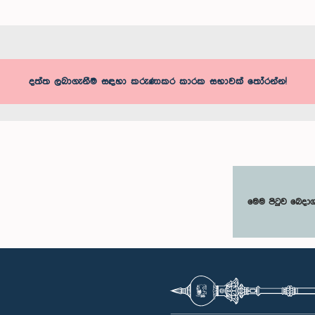
දත්ත ලබාගැනීම සඳහා කරුණාකර කාරක සභාවක් තෝරන්න!
මෙම පිටුව බෙදා