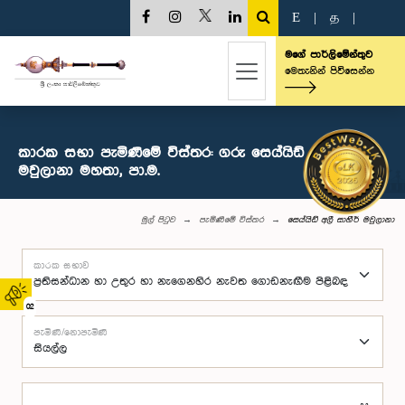
E
|
த
|
මගේ පාර්ලිමේන්තුව
මෙතැනින් පිවිසෙන්න
කාරක සභා පැමිණීමේ විස්තර: ගරු සෙය්යිඩ් අලී සාහීර්
මවුලානා මහතා, පා.ම.
මුල් පිටුව
පැමිණීමේ විස්තර
සෙය්යිඩ් අලී සාහීර් මවුලානා
කාරක සභාව
02
පැමිණි/නොපැමිණි