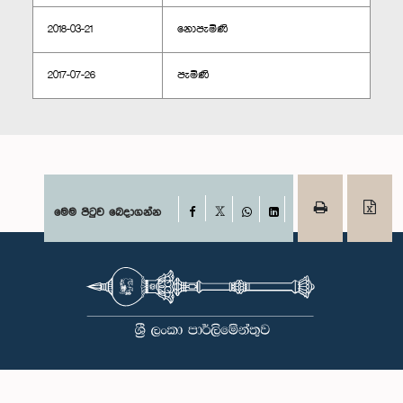
2018-03-21
නොපැමිණි
2017-07-26
පැමිණි
Facebook
මෙම පිටුව බෙදාගන්න
X
WhatsApp
LinkedIn