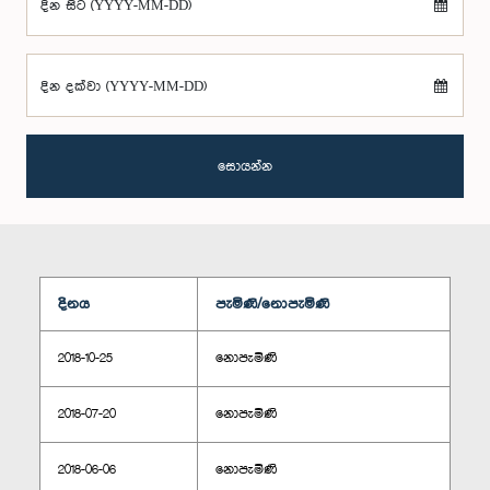
දින සිට (YYYY-MM-DD)
දින දක්වා (YYYY-MM-DD)
සොයන්න
දිනය
පැමිණි/නොපැමිණි
2018-10-25
නොපැමිණි
2018-07-20
නොපැමිණි
2018-06-06
නොපැමිණි