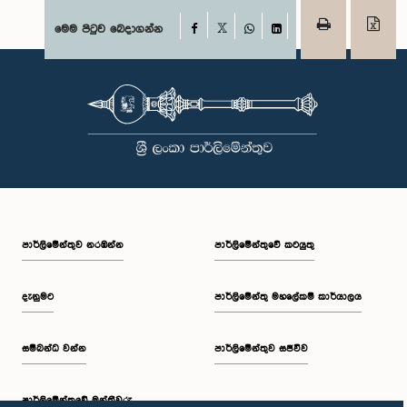
Facebook
මෙම පිටුව බෙදාගන්න
X
WhatsApp
LinkedIn
පාර්ලි‌මේන්තුව නරඹන්න
පාර්ලිමේන්තුවේ කටයුතු
දැනුමට
පාර්ලිමේන්තු මහලේකම් කාර්යාලය
සම්බන්ධ වන්න
පාර්ලිමේන්තුව සජීවීව
පාර්ලි‌මේන්තුවේ මන්ත්‍රීවරු