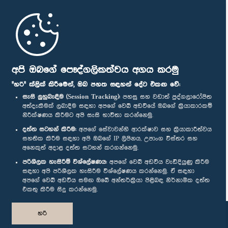
මුල් පිටුව
පාර්ලිමේන්තු ජංගම යෙදුම
අපි ඔබගේ පෞද්ගලිකත්වය අගය කරමු
"හරි" ක්ලික් කිරීමෙන්, ඔබ පහත සඳහන් දේට එකඟ වේ:
සැසි ලුහුබැඳීම (Session Tracking):
පහසු සහ වඩාත් පුද්ගලාරෝපිත
අත්දැකීමක් ලබාදීම සඳහා අපගේ වෙබ් අඩවියේ ඔබගේ ක්‍රියාකාරකම්
නිරීක්ෂණය කිරීමට අපි සැසි භාවිතා කරන්නෙමු.
අප හා සම්බන්ධ වී සිටින්න :
දත්ත සටහන් කිරීම:
අපගේ සේවාවන්හි ආරක්ෂාව සහ ක්‍රියාකාරීත්වය
සහතික කිරීම සඳහා අපි ඔබගේ IP ලිපිනය, උපාංග විස්තර සහ
අනෙකුත් අදාළ දත්ත සටහන් කරගන්නෙමු.
සම්මාන
පරිශීලක හැසිරීම් විශ්ලේෂණය:
අපගේ වෙබ් අඩවිය වැඩිදියුණු කිරීම
සඳහා අපි පරිශීලක හැසිරීම විශ්ලේෂණය කරන්නෙමු. ඒ සඳහා
අපගේ වෙබ් අඩවිය සමඟ ඔබේ අන්තර්ක්‍රියා පිළිබඳ නිර්නාමික දත්ත
පෞද්ගලිකත්ව ප්‍රතිපත්තිය
එකතු කිරීම සිදු කරන්නෙමු.
© ශ්‍රී ලංකා පාර්ලි‌මේන්තුව.
හරි
සියලු හිමිකම් ඇවිරිණි.
නිර්මාණය සහ සංවර්ධනය
TekGeeks