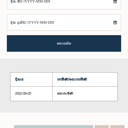
දින සිට (YYYY-MM-DD)
දින දක්වා (YYYY-MM-DD)
සොයන්න
දිනය
පැමිණි/නොපැමිණි
2022-09-20
නොපැමිණි