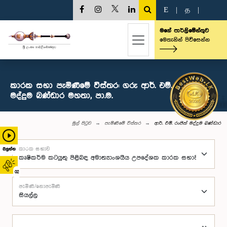
E
|
த
|
මගේ පාර්ලිමේන්තුව
මෙතැනින් පිවිසෙන්න
කාරක සභා පැමිණීමේ විස්තර: ගරු ආර්. එම්. රංජිත්
මද්දුම බණ්ඩාර මහතා, පා.ම.
මුල් පිටුව
පැමිණීමේ විස්තර
ආර්. එම්. රංජිත් මද්දුම බණ්ඩාර
කාරක සභාව
බලන්න
02
පැමිණි/නොපැමිණි