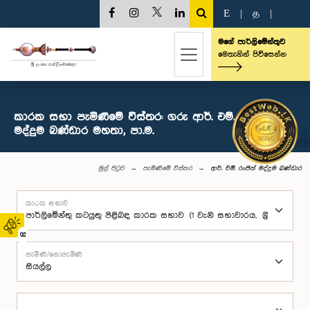
E
|
த
|
මගේ පාර්ලිමේන්තුව
මෙතැනින් පිවිසෙන්න
කාරක සභා පැමිණීමේ විස්තර: ගරු ආර්. එම්. රංජිත්
මද්දුම බණ්ඩාර මහතා, පා.ම.
මුල් පිටුව
පැමිණීමේ විස්තර
ආර්. එම්. රංජිත් මද්දුම බණ්ඩාර
කාරක සභාව
02
පැමිණි/නොපැමිණි