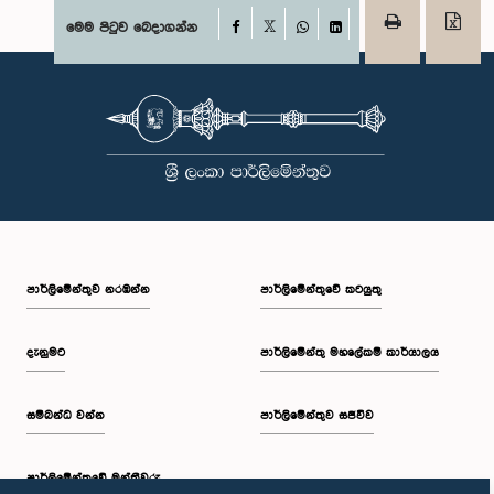
Facebook
මෙම පිටුව බෙදාගන්න
X
WhatsApp
LinkedIn
පාර්ලි‌මේන්තුව නරඹන්න
පාර්ලිමේන්තුවේ කටයුතු
දැනුමට
පාර්ලිමේන්තු මහලේකම් කාර්යාලය
සම්බන්ධ වන්න
පාර්ලිමේන්තුව සජීවීව
පාර්ලි‌මේන්තුවේ මන්ත්‍රීවරු