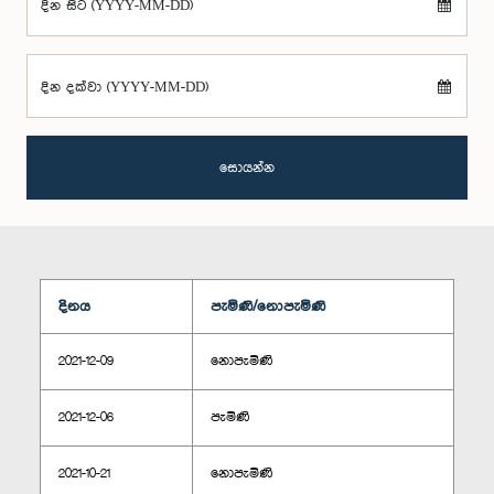
දින සිට (YYYY-MM-DD)
දින දක්වා (YYYY-MM-DD)
සොයන්න
දිනය
පැමිණි/නොපැමිණි
2021-12-09
නොපැමිණි
2021-12-06
පැමිණි
2021-10-21
නොපැමිණි