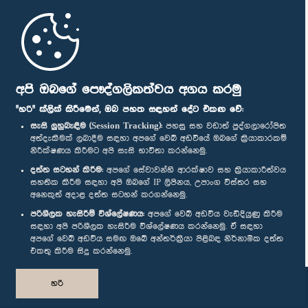
මුල් පිටුව
පාර්ලිමේන්තු ජංගම යෙදුම
අපි ඔබගේ පෞද්ගලිකත්වය අගය කරමු
"හරි" ක්ලික් කිරීමෙන්, ඔබ පහත සඳහන් දේට එකඟ වේ:
සැසි ලුහුබැඳීම (Session Tracking):
පහසු සහ වඩාත් පුද්ගලාරෝපිත
අත්දැකීමක් ලබාදීම සඳහා අපගේ වෙබ් අඩවියේ ඔබගේ ක්‍රියාකාරකම්
නිරීක්ෂණය කිරීමට අපි සැසි භාවිතා කරන්නෙමු.
අප හා සම්බන්ධ වී සිටින්න :
දත්ත සටහන් කිරීම:
අපගේ සේවාවන්හි ආරක්ෂාව සහ ක්‍රියාකාරීත්වය
සහතික කිරීම සඳහා අපි ඔබගේ IP ලිපිනය, උපාංග විස්තර සහ
අනෙකුත් අදාළ දත්ත සටහන් කරගන්නෙමු.
සම්මාන
පරිශීලක හැසිරීම් විශ්ලේෂණය:
අපගේ වෙබ් අඩවිය වැඩිදියුණු කිරීම
සඳහා අපි පරිශීලක හැසිරීම විශ්ලේෂණය කරන්නෙමු. ඒ සඳහා
අපගේ වෙබ් අඩවිය සමඟ ඔබේ අන්තර්ක්‍රියා පිළිබඳ නිර්නාමික දත්ත
පෞද්ගලිකත්ව ප්‍රතිපත්තිය
එකතු කිරීම සිදු කරන්නෙමු.
© ශ්‍රී ලංකා පාර්ලි‌මේන්තුව.
හරි
සියලු හිමිකම් ඇවිරිණි.
නිර්මාණය සහ සංවර්ධනය
TekGeeks