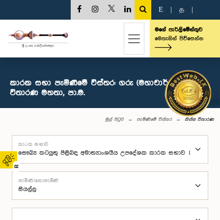
E
|
த
|
මගේ පාර්ලිමේන්තුව
මෙතැනින් පිවිසෙන්න
කාරක සභා පැමිණීමේ විස්තර: ගරු (මහාචාර්ය) තිස්ස
විතාරණ මහතා, පා.ම.
මුල් පිටුව
පැමිණීමේ විස්තර
තිස්ස විතාරණ
කාරක සභාව
02
පැමිණි/නොපැමිණි