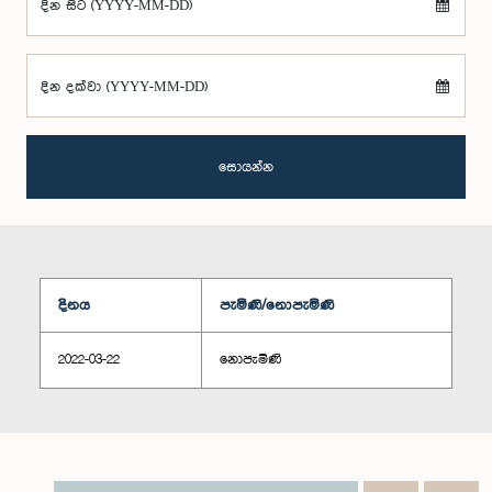
දින සිට (YYYY-MM-DD)
දින දක්වා (YYYY-MM-DD)
සොයන්න
දිනය
පැමිණි/නොපැමිණි
2022-03-22
නොපැමිණි