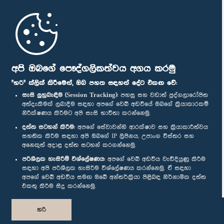
මුල් පිටුව
පාර්ලිමේන්තු ජංගම යෙදුම
අපි ඔබගේ පෞද්ගලිකත්වය අගය කරමු
"හරි" ක්ලික් කිරීමෙන්, ඔබ පහත සඳහන් දේට එකඟ වේ:
සැසි ලුහුබැඳීම (Session Tracking):
පහසු සහ වඩාත් පුද්ගලාරෝපිත
අත්දැකීමක් ලබාදීම සඳහා අපගේ වෙබ් අඩවියේ ඔබගේ ක්‍රියාකාරකම්
නිරීක්ෂණය කිරීමට අපි සැසි භාවිතා කරන්නෙමු.
අප හා සම්බන්ධ වී සිටින්න :
දත්ත සටහන් කිරීම:
අපගේ සේවාවන්හි ආරක්ෂාව සහ ක්‍රියාකාරීත්වය
සහතික කිරීම සඳහා අපි ඔබගේ IP ලිපිනය, උපාංග විස්තර සහ
අනෙකුත් අදාළ දත්ත සටහන් කරගන්නෙමු.
සම්මාන
පරිශීලක හැසිරීම් විශ්ලේෂණය:
අපගේ වෙබ් අඩවිය වැඩිදියුණු කිරීම
සඳහා අපි පරිශීලක හැසිරීම විශ්ලේෂණය කරන්නෙමු. ඒ සඳහා
අපගේ වෙබ් අඩවිය සමඟ ඔබේ අන්තර්ක්‍රියා පිළිබඳ නිර්නාමික දත්ත
පෞද්ගලිකත්ව ප්‍රතිපත්තිය
එකතු කිරීම සිදු කරන්නෙමු.
© ශ්‍රී ලංකා පාර්ලි‌මේන්තුව.
හරි
සියලු හිමිකම් ඇවිරිණි.
නිර්මාණය සහ සංවර්ධනය
TekGeeks