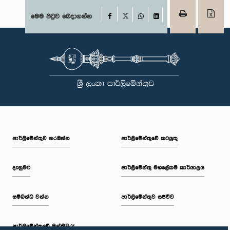
Facebook
මෙම පිටුව බෙදාගන්න
X
WhatsApp
LinkedIn
පාර්ලි‌මේන්තුව නරඹන්න
පාර්ලිමේන්තුවේ කටයුතු
දැනුමට
පාර්ලිමේන්තු මහලේකම් කාර්යාලය
සම්බන්ධ වන්න
පාර්ලිමේන්තුව සජීවීව
පාර්ලි‌මේන්තුවේ මන්ත්‍රීවරු