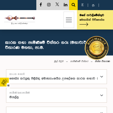
E
|
த
|
මගේ පාර්ලිමේන්තුව
මෙතැනින් පිවිසෙන්න
කාරක සභා පැමිණීමේ විස්තර: ගරු (මහාචාර්ය) තිස්ස
විතාරණ මහතා, පා.ම.
මුල් පිටුව
පැමිණීමේ විස්තර
තිස්ස විතාරණ
කාරක සභාව
02
පැමිණි/නොපැමිණි