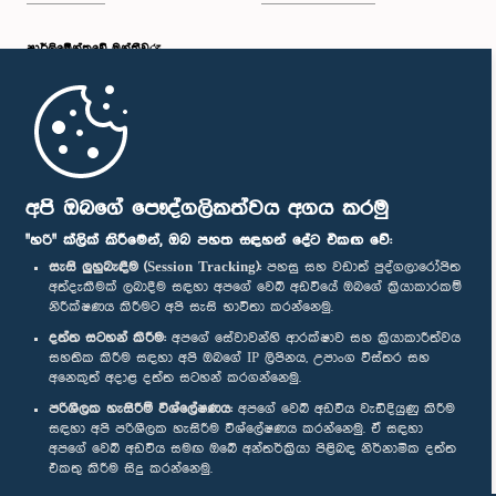
පාර්ලි‌මේන්තුවේ මන්ත්‍රීවරු
මුල් පිටුව
පාර්ලිමේන්තු ජංගම යෙදුම
අපි ඔබගේ පෞද්ගලිකත්වය අගය කරමු
"හරි" ක්ලික් කිරීමෙන්, ඔබ පහත සඳහන් දේට එකඟ වේ:
සැසි ලුහුබැඳීම (Session Tracking):
පහසු සහ වඩාත් පුද්ගලාරෝපිත
අත්දැකීමක් ලබාදීම සඳහා අපගේ වෙබ් අඩවියේ ඔබගේ ක්‍රියාකාරකම්
නිරීක්ෂණය කිරීමට අපි සැසි භාවිතා කරන්නෙමු.
අප හා සම්බන්ධ වී සිටින්න :
දත්ත සටහන් කිරීම:
අපගේ සේවාවන්හි ආරක්ෂාව සහ ක්‍රියාකාරීත්වය
සහතික කිරීම සඳහා අපි ඔබගේ IP ලිපිනය, උපාංග විස්තර සහ
අනෙකුත් අදාළ දත්ත සටහන් කරගන්නෙමු.
සම්මාන
පරිශීලක හැසිරීම් විශ්ලේෂණය:
අපගේ වෙබ් අඩවිය වැඩිදියුණු කිරීම
සඳහා අපි පරිශීලක හැසිරීම විශ්ලේෂණය කරන්නෙමු. ඒ සඳහා
අපගේ වෙබ් අඩවිය සමඟ ඔබේ අන්තර්ක්‍රියා පිළිබඳ නිර්නාමික දත්ත
පෞද්ගලිකත්ව ප්‍රතිපත්තිය
එකතු කිරීම සිදු කරන්නෙමු.