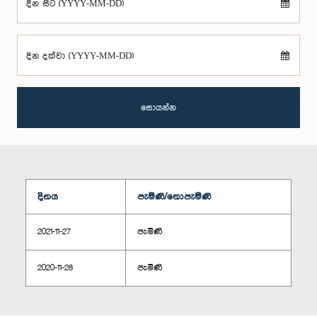
දින සිට (YYYY-MM-DD)
දින දක්වා (YYYY-MM-DD)
සොයන්න
දිනය
පැමිණි/නොපැමිණි
2021-11-27
පැමිණි
2020-11-28
පැමිණි