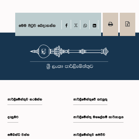
Facebook
මෙම පිටුව බෙදාගන්න
X
WhatsApp
LinkedIn
පාර්ලි‌මේන්තුව නරඹන්න
පාර්ලිමේන්තුවේ කටයුතු
දැනුමට
පාර්ලිමේන්තු මහලේකම් කාර්යාලය
සම්බන්ධ වන්න
පාර්ලිමේන්තුව සජීවීව