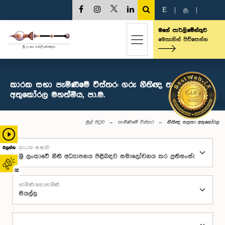
E
|
த
|
මගේ පාර්ලිමේන්තුව
මෙතැනින් පිවිසෙන්න
කාරක සභා පැමිණීමේ විස්තර: ගරු නීතිඥ තලතා
අතුකෝරල මහත්මිය, පා.ම.
මුල් පිටුව
පැමිණීමේ විස්තර
නීතිඥ තලතා අතුකෝරල
කාරක සභාව
බලන්න
02
පැමිණි/නොපැමිණි