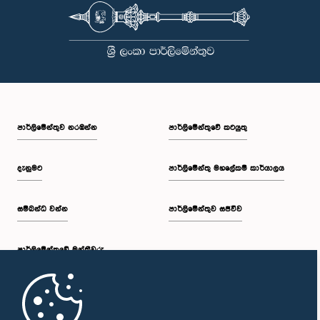
පාර්ලි‌මේන්තුව නරඹන්න
පාර්ලිමේන්තුවේ කටයුතු
දැනුමට
පාර්ලිමේන්තු මහලේකම් කාර්යාලය
සම්බන්ධ වන්න
පාර්ලිමේන්තුව සජීවීව
පාර්ලි‌මේන්තුවේ මන්ත්‍රීවරු
මුල් පිටුව