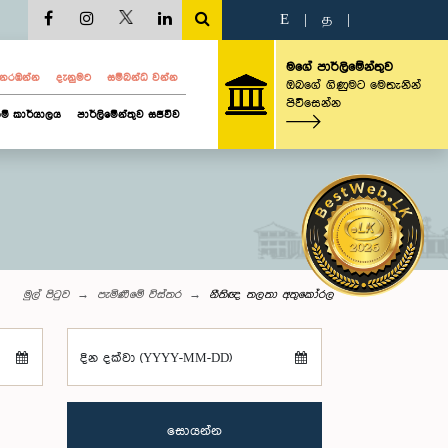
E
|
த
|
මගේ පාර්ලිමේන්තුව
ව නරඹන්න
දැනුමට
සම්බන්ධ වන්න
ඔබගේ ගිණුමට මෙතැනින්
පිවිසෙන්න
ම් කාර්යාලය
පාර්ලිමේන්තුව සජීවීව
මුල් පිටුව
පැමිණීමේ විස්තර
නීතිඥ තලතා අතුකෝරල
දින දක්වා (YYYY-MM-DD)
සොයන්න