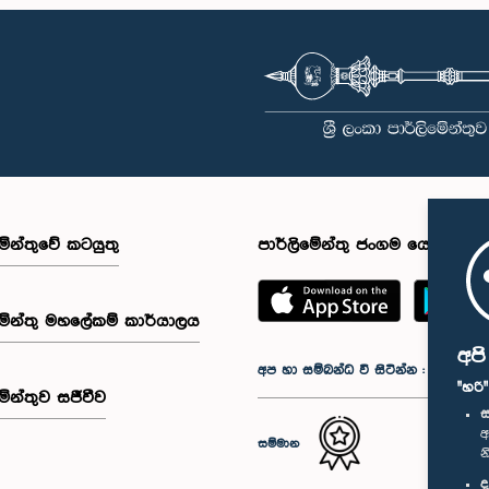
මේන්තුවේ කටයුතු
පාර්ලිමේන්තු ජංගම යෙදුම
මේන්තු මහලේකම් කාර්යාලය
අප
අප හා සම්බන්ධ වී සිටින්න :
"හරි
මේන්තුව සජීවීව
ස
අ
සම්මාන
න
ද