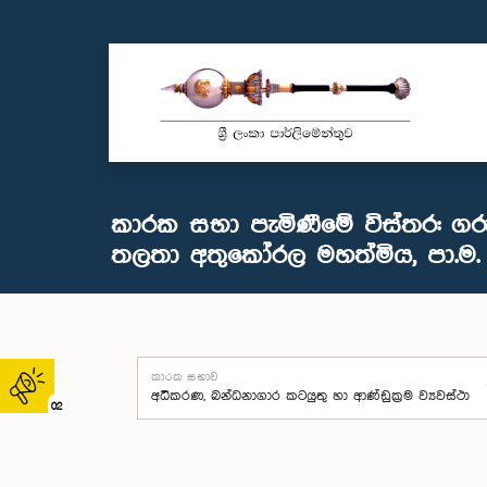
කාරක සභා පැමිණීමේ විස්තර: ගර
තලතා අතුකෝරල මහත්මිය, පා.ම.
කාරක සභාව
02