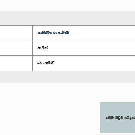
පැමිණි/නොපැමිණි
පැමිණි
නොපැමිණි
මෙම පිටුව බෙදා