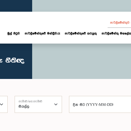
පාර්ලි‌මේන්තු
මුල් පිටුව
පාර්ලි‌මේන්තුවේ මන්ත්‍රීවරු
පාර්ලිමේන්තුවේ කටයුතු
පාර්ලිමේන්තු මහලේක
ු නීතිඥ
පැමිණි/නොපැමිණි
දින සිට (YYYY-MM-DD)