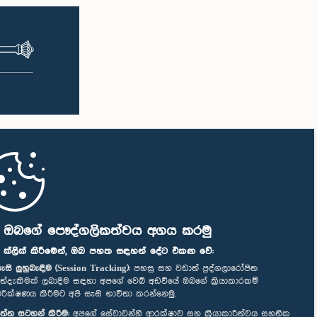
ි ඔබගේ පෞද්ගලිකත්වය අගය කරමු
" ක්ලික් කිරීමෙන්, ඔබ පහත සඳහන් දේට එකඟ වේ:
ැසි ලුහුබැඳීම (Session Tracking):
පහසු සහ වඩාත් පුද්ගලාරෝපිත
ත්දැකීමක් ලබාදීම සඳහා අපගේ වෙබ් අඩවියේ ඔබගේ ක්‍රියාකාරකම්
ිරීක්ෂණය කිරීමට අපි සැසි භාවිතා කරන්නෙමු.
ත්ත සටහන් කිරීම:
අපගේ සේවාවන්හි ආරක්ෂාව සහ ක්‍රියාකාරීත්වය සහතික