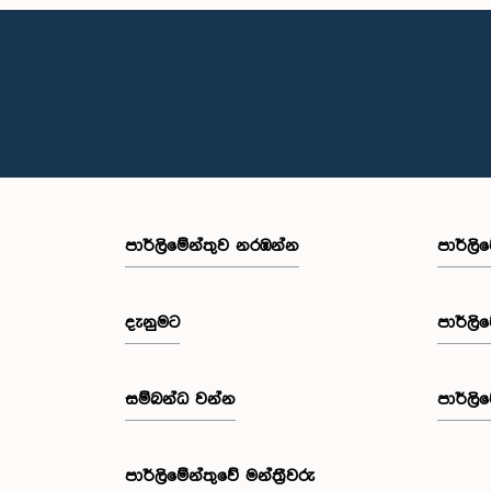
පාර්ලි‌මේන්තුව නරඹන්න
පාර්ලි
දැනුමට
පාර්ලි
සම්බන්ධ වන්න
පාර්ලි
පාර්ලි‌මේන්තුවේ මන්ත්‍රීවරු