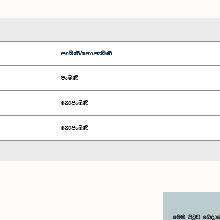
පැමිණි/නොපැමිණි
පැමිණි
නොපැමිණි
නොපැමිණි
මෙම පිටුව බෙදා