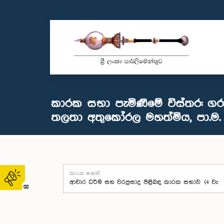
කාරක සභා පැමිණීමේ විස්තර: ගර
තලතා අතුකෝරල මහත්මිය, පා.ම.
කාරක සභාව
02