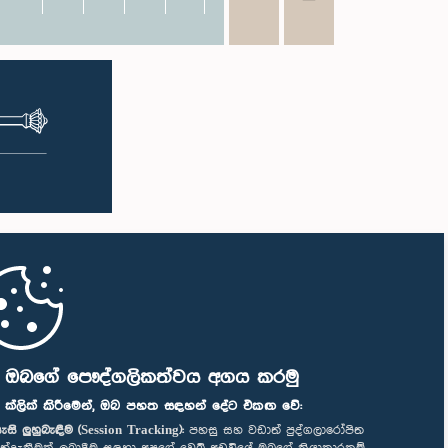
ි ඔබගේ පෞද්ගලිකත්වය අගය කරමු
" ක්ලික් කිරීමෙන්, ඔබ පහත සඳහන් දේට එකඟ වේ:
ැසි ලුහුබැඳීම (Session Tracking):
පහසු සහ වඩාත් පුද්ගලාරෝපිත