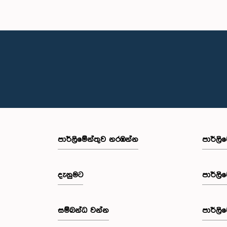
පාර්ලි‌මේන්තුව නරඹන්න
පාර්ලි
දැනුමට
පාර්ලි
සම්බන්ධ වන්න
පාර්ලි