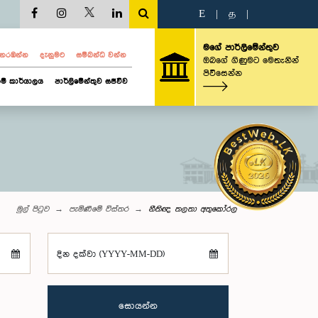
E
|
த
|
මගේ පාර්ලිමේන්තුව
ව නරඹන්න
දැනුමට
සම්බන්ධ වන්න
ඔබගේ ගිණුමට මෙතැනින්
පිවිසෙන්න
ම් කාර්යාලය
පාර්ලිමේන්තුව සජීවීව
මුල් පිටුව
පැමිණීමේ විස්තර
නීතිඥ තලතා අතුකෝරල
දින දක්වා (YYYY-MM-DD)
සොයන්න