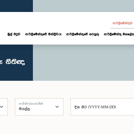
පාර්ලි‌මේන්තු
මුල් පිටුව
පාර්ලි‌මේන්තුවේ මන්ත්‍රීවරු
පාර්ලිමේන්තුවේ කටයුතු
පාර්ලිමේන්තු මහලේක
ු නීතිඥ
පැමිණි/නොපැමිණි
දින සිට (YYYY-MM-DD)