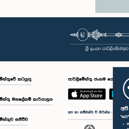
මේන්තුවේ කටයුතු
පාර්ලිමේන්තු ජංගම යෙදුම
මේන්තු මහලේකම් කාර්යාලය
අප
අප හා සම්බන්ධ වී සිටින්න :
"හරි
මේන්තුව සජීවීව
ස