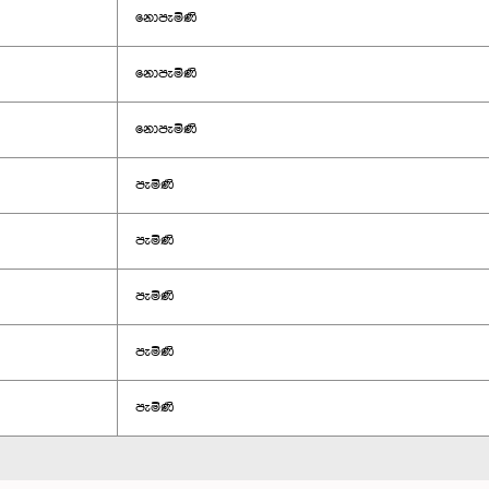
නොපැමිණි
නොපැමිණි
නොපැමිණි
පැමිණි
පැමිණි
පැමිණි
පැමිණි
පැමිණි