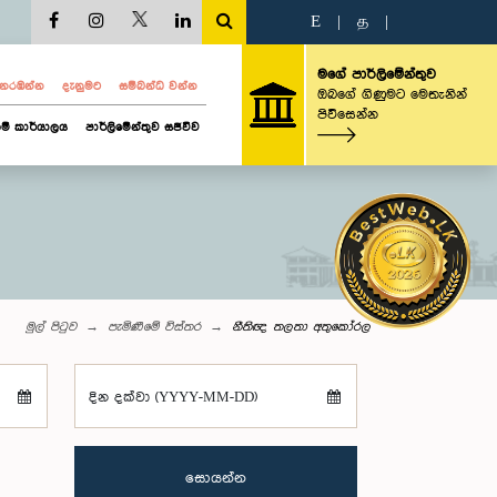
E
|
த
|
මගේ පාර්ලිමේන්තුව
ව නරඹන්න
දැනුමට
සම්බන්ධ වන්න
ඔබගේ ගිණුමට මෙතැනින්
පිවිසෙන්න
ම් කාර්යාලය
පාර්ලිමේන්තුව සජීවීව
මුල් පිටුව
පැමිණීමේ විස්තර
නීතිඥ තලතා අතුකෝරල
දින දක්වා (YYYY-MM-DD)
සොයන්න