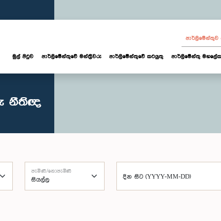
පාර්ලි‌මේන්තු
මුල් පිටුව
පාර්ලි‌මේන්තුවේ මන්ත්‍රීවරු
පාර්ලිමේන්තුවේ කටයුතු
පාර්ලිමේන්තු මහලේක
ු නීතිඥ
පැමිණි/නොපැමිණි
දින සිට (YYYY-MM-DD)