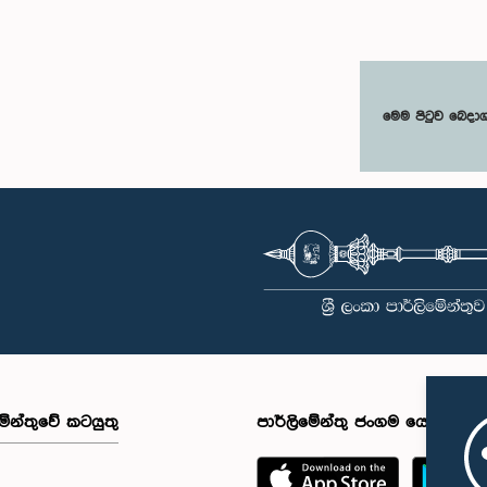
මෙම පිටුව බෙදා
මේන්තුවේ කටයුතු
පාර්ලිමේන්තු ජංගම යෙදුම