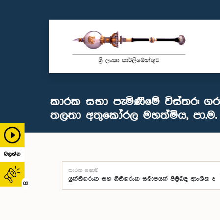
කාරක සභා පැමිණීමේ විස්තර: ගර
තලතා අතුකෝරල මහත්මිය, පා.ම.
බලන්න
කාරක සභාව
02