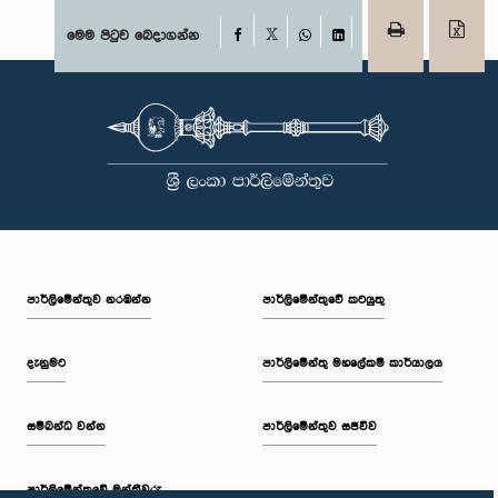
Facebook
මෙම පිටුව බෙදාගන්න
X
WhatsApp
LinkedIn
පාර්ලි‌මේන්තුව නරඹන්න
පාර්ලිමේන්තුවේ කටයුතු
දැනුමට
පාර්ලිමේන්තු මහලේකම් කාර්යාලය
සම්බන්ධ වන්න
පාර්ලිමේන්තුව සජීවීව
පාර්ලි‌මේන්තුවේ මන්ත්‍රීවරු