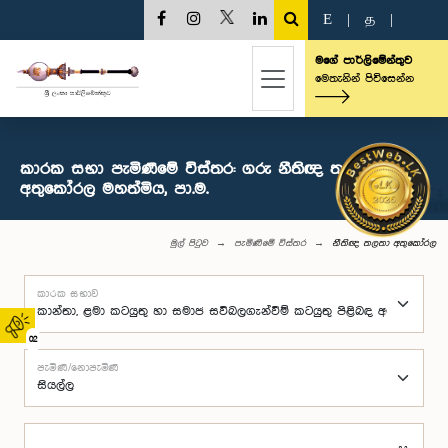
E
|
த
|
මගේ පාර්ලිමේන්තුව
මෙතැනින් පිවිසෙන්න
කාරක සභා පැමිණීමේ විස්තර: ගරු නීතිඥ තලතා
අතුකෝරල මහත්මිය, පා.ම.
මුල් පිටුව
පැමිණීමේ විස්තර
නීතිඥ තලතා අතුකෝරල
කාරක සභාව
02
පැමිණි/නොපැමිණි