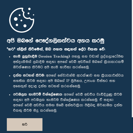
මුල් පිටුව
පාර්ලිමේන්තු ජංගම යෙදුම
අපි ඔබගේ පෞද්ගලිකත්වය අගය කරමු
"හරි" ක්ලික් කිරීමෙන්, ඔබ පහත සඳහන් දේට එකඟ වේ:
සැසි ලුහුබැඳීම (Session Tracking):
පහසු සහ වඩාත් පුද්ගලාරෝපිත
අත්දැකීමක් ලබාදීම සඳහා අපගේ වෙබ් අඩවියේ ඔබගේ ක්‍රියාකාරකම්
නිරීක්ෂණය කිරීමට අපි සැසි භාවිතා කරන්නෙමු.
අප හා සම්බන්ධ වී සිටින්න :
දත්ත සටහන් කිරීම:
අපගේ සේවාවන්හි ආරක්ෂාව සහ ක්‍රියාකාරීත්වය
සහතික කිරීම සඳහා අපි ඔබගේ IP ලිපිනය, උපාංග විස්තර සහ
අනෙකුත් අදාළ දත්ත සටහන් කරගන්නෙමු.
සම්මාන
පරිශීලක හැසිරීම් විශ්ලේෂණය:
අපගේ වෙබ් අඩවිය වැඩිදියුණු කිරීම
සඳහා අපි පරිශීලක හැසිරීම විශ්ලේෂණය කරන්නෙමු. ඒ සඳහා
අපගේ වෙබ් අඩවිය සමඟ ඔබේ අන්තර්ක්‍රියා පිළිබඳ නිර්නාමික දත්ත
පෞද්ගලිකත්ව ප්‍රතිපත්තිය
එකතු කිරීම සිදු කරන්නෙමු.
© ශ්‍රී ලංකා පාර්ලි‌මේන්තුව.
හරි
සියලු හිමිකම් ඇවිරිණි.
නිර්මාණය සහ සංවර්ධනය
TekGeeks