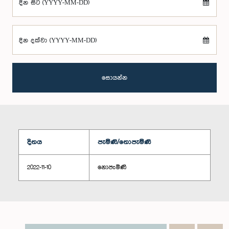
දින සිට (YYYY-MM-DD)
දින දක්වා (YYYY-MM-DD)
සොයන්න
දිනය
පැමිණි/නොපැමිණි
2022-11-10
නොපැමිණි