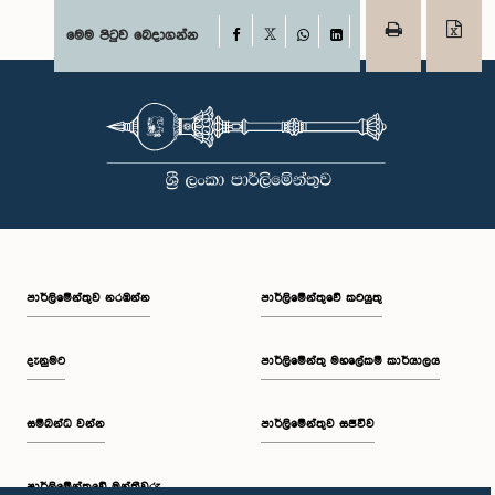
Facebook
මෙම පිටුව බෙදාගන්න
X
WhatsApp
LinkedIn
පාර්ලි‌මේන්තුව නරඹන්න
පාර්ලිමේන්තුවේ කටයුතු
දැනුමට
පාර්ලිමේන්තු මහලේකම් කාර්යාලය
සම්බන්ධ වන්න
පාර්ලිමේන්තුව සජීවීව
පාර්ලි‌මේන්තුවේ මන්ත්‍රීවරු