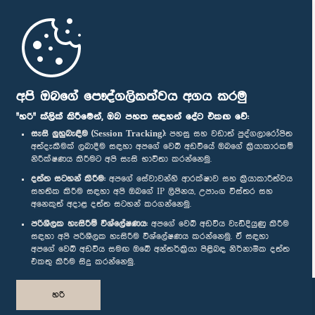
මුල් පිටුව
පාර්ලිමේන්තු ජංගම යෙදුම
අපි ඔබගේ පෞද්ගලිකත්වය අගය කරමු
"හරි" ක්ලික් කිරීමෙන්, ඔබ පහත සඳහන් දේට එකඟ වේ:
සැසි ලුහුබැඳීම (Session Tracking):
පහසු සහ වඩාත් පුද්ගලාරෝපිත
අත්දැකීමක් ලබාදීම සඳහා අපගේ වෙබ් අඩවියේ ඔබගේ ක්‍රියාකාරකම්
නිරීක්ෂණය කිරීමට අපි සැසි භාවිතා කරන්නෙමු.
අප හා සම්බන්ධ වී සිටින්න :
දත්ත සටහන් කිරීම:
අපගේ සේවාවන්හි ආරක්ෂාව සහ ක්‍රියාකාරීත්වය
සහතික කිරීම සඳහා අපි ඔබගේ IP ලිපිනය, උපාංග විස්තර සහ
අනෙකුත් අදාළ දත්ත සටහන් කරගන්නෙමු.
සම්මාන
පරිශීලක හැසිරීම් විශ්ලේෂණය:
අපගේ වෙබ් අඩවිය වැඩිදියුණු කිරීම
සඳහා අපි පරිශීලක හැසිරීම විශ්ලේෂණය කරන්නෙමු. ඒ සඳහා
අපගේ වෙබ් අඩවිය සමඟ ඔබේ අන්තර්ක්‍රියා පිළිබඳ නිර්නාමික දත්ත
පෞද්ගලිකත්ව ප්‍රතිපත්තිය
එකතු කිරීම සිදු කරන්නෙමු.
© ශ්‍රී ලංකා පාර්ලි‌මේන්තුව.
හරි
සියලු හිමිකම් ඇවිරිණි.
නිර්මාණය සහ සංවර්ධනය
TekGeeks