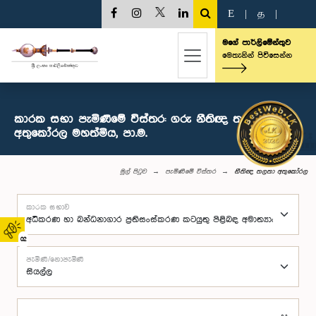
E
|
த
|
මගේ පාර්ලිමේන්තුව
මෙතැනින් පිවිසෙන්න
කාරක සභා පැමිණීමේ විස්තර: ගරු නීතිඥ තලතා
අතුකෝරල මහත්මිය, පා.ම.
මුල් පිටුව
පැමිණීමේ විස්තර
නීතිඥ තලතා අතුකෝරල
කාරක සභාව
02
පැමිණි/නොපැමිණි