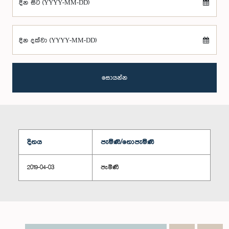
දින සිට (YYYY-MM-DD)
දින දක්වා (YYYY-MM-DD)
සොයන්න
දිනය
පැමිණි/නොපැමිණි
2019-04-03
පැමිණි